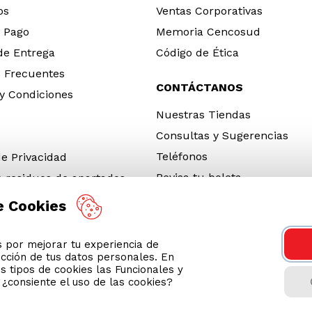
os
Ventas Corporativas
 Pago
Memoria Cencosud
 de Entrega
Código de Ética
 Frecuentes
CONTÁCTANOS
y Condiciones
Nuestras Tiendas
Consultas y Sugerencias
Teléfonos
de Privacidad
Revisa tu boleta
e residuos de apartados
 y electrónicos (RAEE)
e Cookies
e Neumáticos Fuera de Uso
por mejorar tu experiencia de
 App
ección de tus datos personales. En
ro 2026
s tipos de cookies las Funcionales y
n ¿consiente el uso de las cookies?