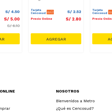
Tarjeta
Tarjeta
S/
4
.
50
S/
2
.
52
Cencosud
Cencosud
S/
5
.
00
S/
2
.
80
Precio Online
Precio Onli
S/
6.10
 ONLINE
NOSOTROS
Bienvenidos a Metro
mprar
¿Qué es Cencosud?