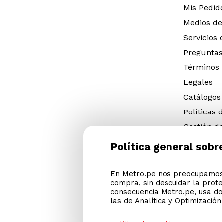
Mis Pedid
Medios de
Servicios
Preguntas
Términos 
Legales
Catálogos
Políticas 
Gestión d
eléctricos
Política general sobr
Gestión d
(NFU)
En Metro.pe nos preocupamos 
Descargar
compra, sin descuidar la prot
Cyber Met
consecuencia Metro.pe, usa do
las de Analítica y Optimizació