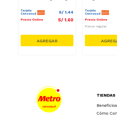
Tarjeta
Tarjeta
7
.
56
S/
1
.
44
Cencosud
Cencosud
8
.
40
S/
1
.
60
Precio Online
Precio Online
Precio regular
TIENDAS
Beneficios
Cómo Co