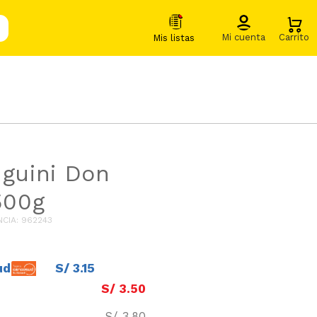
nguini Don
500g
NCIA
:
962243
ud
S/
3
.
15
S/
3
.
50
S/
3
.
80