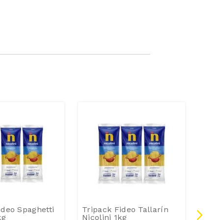
ideo Spaghetti
Tripack Fideo Tallarín
Fide
kg
Nicolini 1kg
Ling