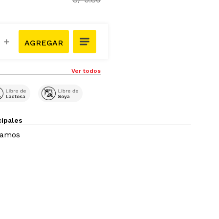
＋
Ver todos
cipales
ramos