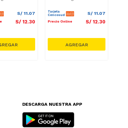
Tarjeta
Tarje
S/
11
.
07
S/
11
.
07
Cencosud
Cenc
S/
12
.
30
S/
12
.
30
ne
Precio Online
Preci
DESCARGA NUESTRA APP