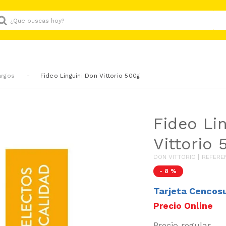
Que buscas hoy?
argos
Fideo Linguini Don Vittorio 500g
Fideo Li
Vittorio 
DON VITTORIO
REFERE
-
8 %
Tarjeta Cencos