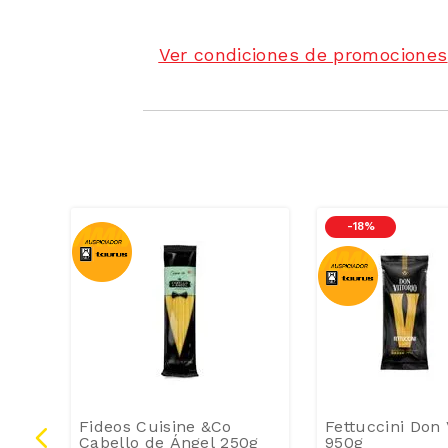
Ver condiciones de promociones
-
18 %
tti
Fideos Cuisine &Co
Fettuccini Don 
Cabello de Ángel 250g
950g