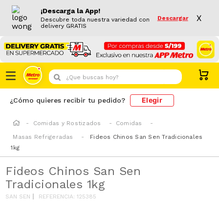
¡Descarga la App!
X
Descargar
Descubre toda nuestra variedad con
delivery GRATIS
¿Que buscas hoy?
Elegir
¿Cómo quieres recibir tu pedido?
Comidas y Rostizados
Comidas
Masas Refrigeradas
Fideos Chinos San Sen Tradicionales
1kg
Fideos Chinos San Sen
Tradicionales 1kg
SAN SEN
REFERENCIA
:
125385