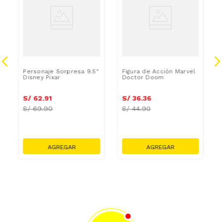
Personaje Sorpresa 9.5"
Figura de Acción Marvel
Disney Pixar
Doctor Doom
S/
62
.
91
S/
36
.
36
S/
69.90
S/
44.90