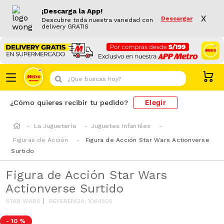
¡Descarga la App!
X
Descargar
Descubre toda nuestra variedad con
delivery GRATIS
¿Que buscas hoy?
Elegir
¿Cómo quieres recibir tu pedido?
La Juguetería
Juguetes Infantiles
Figuras de Acción
Figura de Acción Star Wars Actionverse
Surtido
Figura de Acción Star Wars
Actionverse Surtido
STAR WARS
REFERENCIA
:
1064505
-
10 %