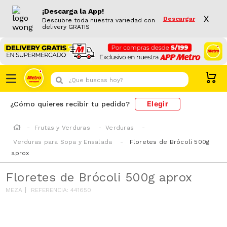
¡Descarga la App!
X
Descargar
Descubre toda nuestra variedad con
delivery GRATIS
¿Que buscas hoy?
Elegir
¿Cómo quieres recibir tu pedido?
Frutas y Verduras
Verduras
Verduras para Sopa y Ensalada
Floretes de Brócoli 500g
aprox
Floretes de Brócoli 500g aprox
MEZA
REFERENCIA
:
441650