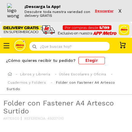
¡Descarga la App!
X
Descargar
Descubre toda nuestra variedad con
delivery GRATIS
¿Que buscas hoy?
Elegir
¿Cómo quieres recibir tu pedido?
Libros y Librería
Útiles Escolares y Oficina
Cuadernos y Folders
Folder con Fastener A4 Artesco
Surtido
Folder con Fastener A4 Artesco
Surtido
ARTESCO
REFERENCIA
:
49327010