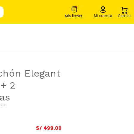
lchón Elegant
 + 2
as
2401
S/
499
.
00