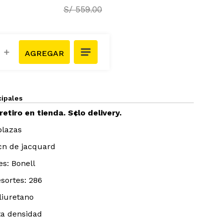
S/
559
.
00
＋
cipales
retiro en tienda. S¢lo delivery.
plazas
h¢n de jacquard
es: Bonell
sortes: 286
liuretano
ta densidad