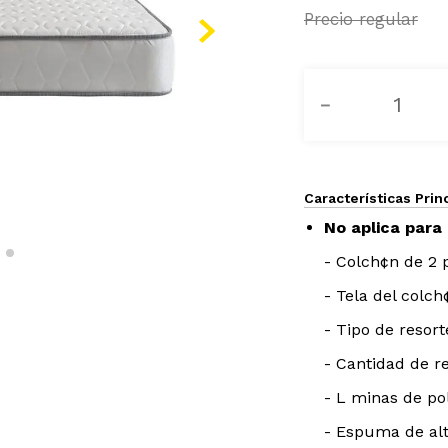
－
Características Prin
No aplica para 
- Colch¢n de 2 
- Tela del colc
- Tipo de resort
- Cantidad de re
- L minas de po
- Espuma de al