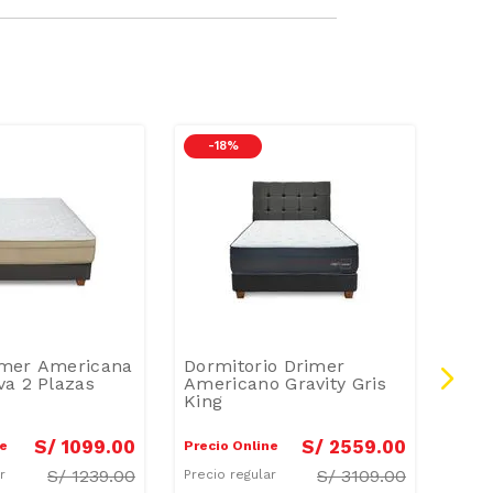
-
18 %
-
1
mer Americana
Dormitorio Drimer
Dorm
a 2 Plazas
Americano Gravity Gris
Amer
King
Plaz
S/
1099
.
00
S/
2559
.
00
ne
Precio Online
Preci
S/
1239.00
S/
3109.00
ar
Precio regular
Preci