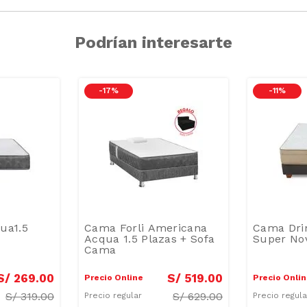
Podrían interesarte
-
17 %
-
11 %
ua1.5
Cama Forli Americana
Cama Dri
Acqua 1.5 Plazas + Sofa
Super Nov
Cama
S/
269
.
00
S/
519
.
00
Precio Online
Precio Onli
S/
319.00
S/
629.00
Precio regular
Precio regul