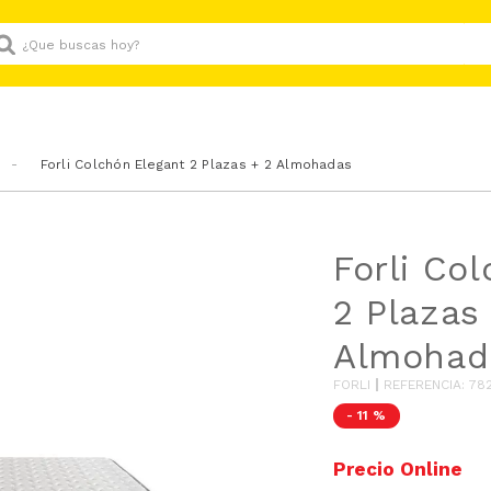
Que buscas hoy?
Forli Colchón Elegant 2 Plazas + 2 Almohadas
Forli Co
2 Plazas
Almohad
FORLI
REFERENCIA
:
78
-
11 %