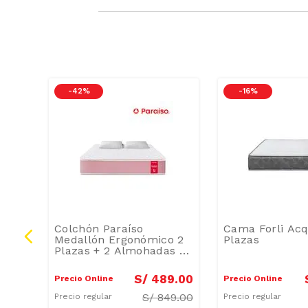
-
42 %
-
16 %
sul
Colchón Paraíso
Cama Forli Acq
Medallón Ergonómico 2
Plazas
Plazas + 2 Almohadas +
Protector
9
.
00
S/
489
.
00
Precio Online
Precio Online
S/
849.00
Precio regular
Precio regular