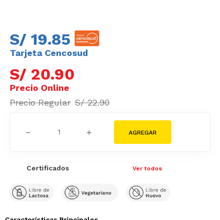
S/
19
.
85
Tarjeta Cencosud
S/
20
.
90
S/
22
.
90
－
＋
Certificados
Ver todos
Características Principales