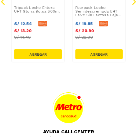
Tripack Leche Entera
Fourpack Leche
UHT Gloria Bolsa 800ml
Semidescremada UHT
Laive Sin Lactosa Caja
946ml
S/
12
.
54
S/
19
.
85
S/
13
.
20
S/
20
.
90
S/
14.40
S/
22.90
AYUDA CALLCENTER