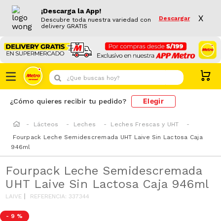
¡Descarga la App!
X
Descargar
Descubre toda nuestra variedad con
delivery GRATIS
¿Que buscas hoy?
Elegir
¿Cómo quieres recibir tu pedido?
Lácteos
Leches
Leches Frescas y UHT
Fourpack Leche Semidescremada UHT Laive Sin Lactosa Caja
946ml
Fourpack Leche Semidescremada
UHT Laive Sin Lactosa Caja 946ml
LAIVE
REFERENCIA
:
337344
-
9 %