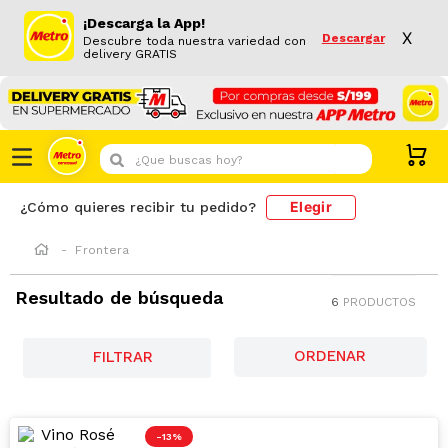
¡Descarga la App!
X
Descargar
Descubre toda nuestra variedad con
delivery GRATIS
¿Que buscas hoy?
Elegir
¿Cómo quieres recibir tu pedido?
Frontera
Resultado de búsqueda
6
PRODUCTOS
FILTRAR
-
13 %