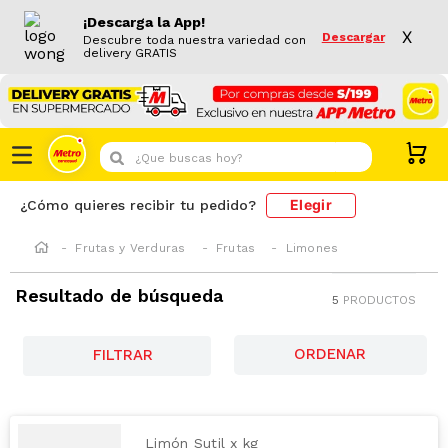
¡Descarga la App!
X
Descargar
Descubre toda nuestra variedad con
delivery GRATIS
¿Que buscas hoy?
Elegir
¿Cómo quieres recibir tu pedido?
Frutas y Verduras
Frutas
Limones
Resultado de búsqueda
5
PRODUCTOS
FILTRAR
Limón Sutil x kg