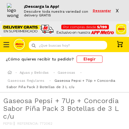
¡Descarga la App!
X
Descargar
Descubre toda nuestra variedad con
delivery GRATIS
¿Que buscas hoy?
Elegir
¿Cómo quieres recibir tu pedido?
Aguas y Bebidas
Gaseosas
Gaseosas Regulares
Gaseosa Pepsi + 7Up + Concordia
Sabor Piña Pack 3 Botellas de 3 L c/u
Gaseosa Pepsi + 7Up + Concordia
Sabor Piña Pack 3 Botellas de 3 L
c/u
PEPSI
REFERENCIA
:
772062