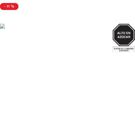
-
11 %
AZUCAR