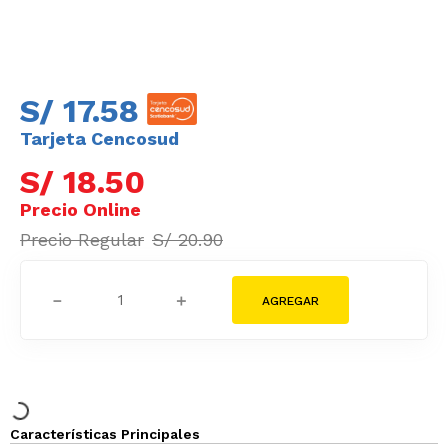
S/
17
.
58
Tarjeta Cencosud
S/
18
.
50
S/
20
.
90
－
＋
Características Principales