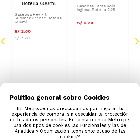
Gaseosa Fanta Kola
Inglesa Botella 2.25L
Gaseosa Hey Fit
Summer Breeze Botella
600ml
S/
5
.
89
S/
6
.
20
S/
1
.
90
S/
2
.
00
S/
2.70
Política general sobre Cookies
En Metro.pe nos preocupamos por mejorar tu
experiencia de compra, sin descuidar la protección
de tus datos personales. En consecuencia Metro.pe,
usa dos tipos de cookies las Funcionales y las de
Analítica y Optimización ¿consiente el uso de las
cookies?