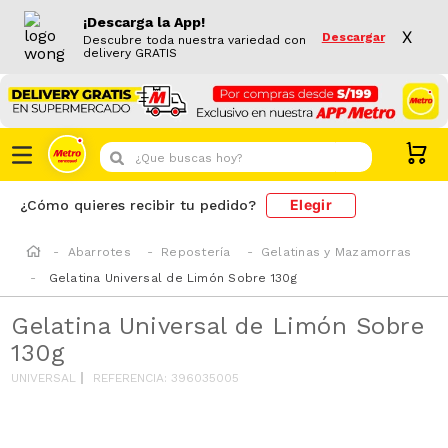
¡Descarga la App!
X
Descargar
Descubre toda nuestra variedad con
delivery GRATIS
¿Que buscas hoy?
Elegir
¿Cómo quieres recibir tu pedido?
Abarrotes
Repostería
Gelatinas y Mazamorras
Gelatina Universal de Limón Sobre 130g
Gelatina Universal de Limón Sobre
130g
UNIVERSAL
REFERENCIA
:
396035005