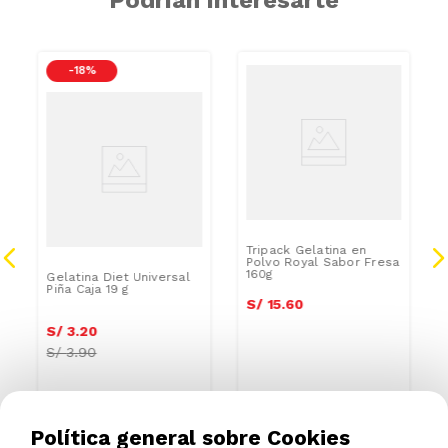
-
18 %
Tripack Gelatina en
Polvo Royal Sabor Fresa
160g
Gelatina Diet Universal
Piña Caja 19 g
S/
15
.
60
S/
3
.
20
S/
3.90
Política general sobre Cookies