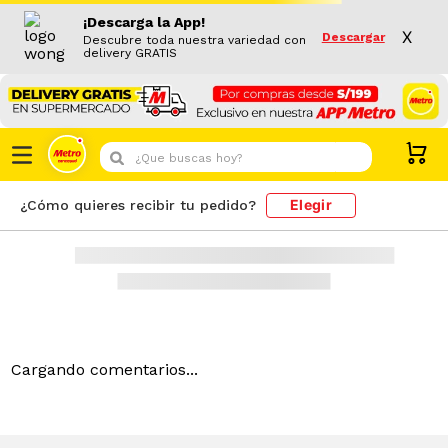
¡Descarga la App!
X
Descargar
Descubre toda nuestra variedad con
delivery GRATIS
¿Que buscas hoy?
Elegir
¿Cómo quieres recibir tu pedido?
404!
No encontramos lo que buscas
Buscar por Categoría