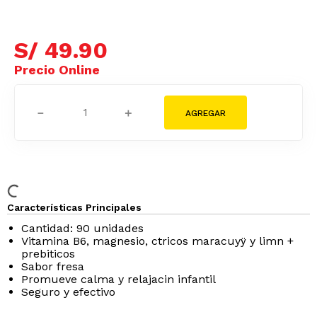
S/
49
.
90
－
＋
Características Principales
Cantidad: 90 unidades
Vitamina B6, magnesio, c­tricos maracuyÿ y limn +
prebiticos
Sabor fresa
Promueve calma y relajacin infantil
Seguro y efectivo