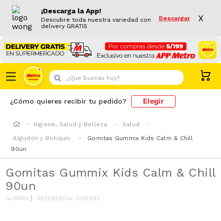
¡Descarga la App!
X
Descargar
Descubre toda nuestra variedad con
delivery GRATIS
¿Que buscas hoy?
Elegir
¿Cómo quieres recibir tu pedido?
Higiene, Salud y Belleza
Salud
Algodón y Botiquín
Gomitas Gummix Kids Calm & Chill
90un
Gomitas Gummix Kids Calm & Chill
90un
GUMMIX
REFERENCIA
:
1038992