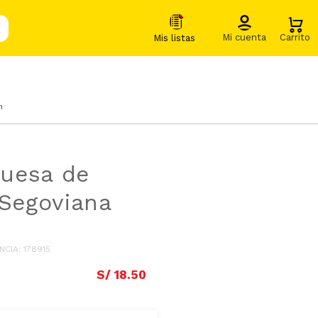
n
uesa de
 Segoviana
NCIA
:
178915
S/
18
.
50