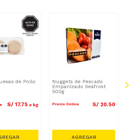
SODIO
esas de Pollo
Nuggets de Pescado
Ham
Empanizado Seafrost
de R
500g
14u
S/
17
.
75
S/
20
.
50
Precio Online
Preci
x
kg
ne