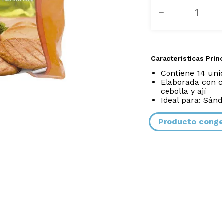
－
Características Prin
Contiene 14 un
Elaborada con c
cebolla y ají
Ideal para: Sánd
Producto cong