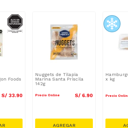
GRASAS-
SAT
Nuggets de Tilapia
Hamburgu
egon Foods
Marina Santa Priscila
x kg
142g
S/
33
.
90
S/
6
.
90
Precio Online
Precio Onli