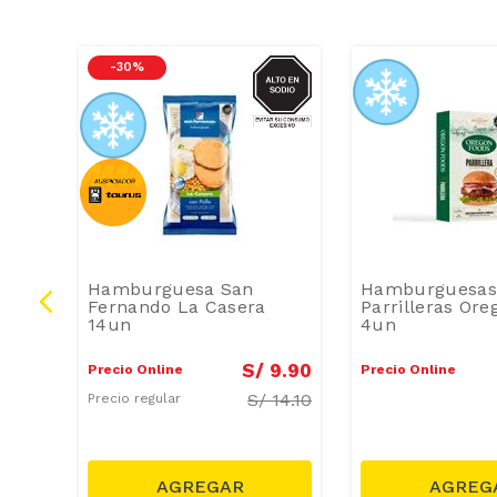
ODIO
SODIO
-
30 %
Hamburguesa San
Hamburguesas
500
Fernando La Casera
Parrilleras Or
14un
4un
9
.
90
S/
9
.
90
Precio Online
Precio Online
S/
14.10
Precio regular