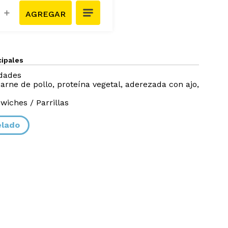
＋
cipales
idades
arne de pollo, proteína vegetal, aderezada con ajo,
wiches / Parrillas
elado