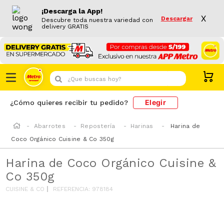
¡Descarga la App!
X
Descargar
Descubre toda nuestra variedad con
delivery GRATIS
¿Que buscas hoy?
Elegir
¿Cómo quieres recibir tu pedido?
Abarrotes
Repostería
Harinas
Harina de
Coco Orgánico Cuisine & Co 350g
Harina de Coco Orgánico Cuisine &
Co 350g
CUISINE & CO
REFERENCIA
:
978184