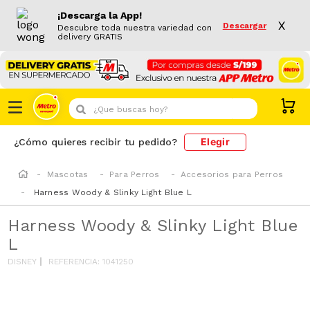
¡Descarga la App!
X
Descargar
Descubre toda nuestra variedad con
delivery GRATIS
¿Que buscas hoy?
Elegir
¿Cómo quieres recibir tu pedido?
Mascotas
Para Perros
Accesorios para Perros
Harness Woody & Slinky Light Blue L
Harness Woody & Slinky Light Blue
L
DISNEY
REFERENCIA
:
1041250