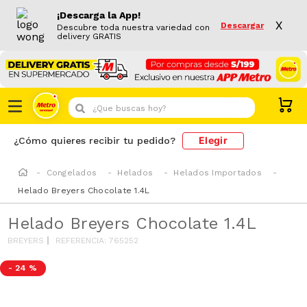
¡Descarga la App!
X
Descargar
Descubre toda nuestra variedad con
delivery GRATIS
¿Que buscas hoy?
Elegir
¿Cómo quieres recibir tu pedido?
Congelados
Helados
Helados Importados
Helado Breyers Chocolate 1.4L
Helado Breyers Chocolate 1.4L
BREYERS
REFERENCIA
:
765252
-
24 %