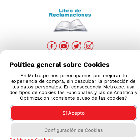
Política general sobre Cookies
En Metro.pe nos preocupamos por mejorar tu
COMPRAS 100% SEGURAS
experiencia de compra, sin descuidar la protección de
tus datos personales. En consecuencia Metro.pe, usa
Esta tienda usa Niubiz para realizar transacciones
dos tipos de cookies las Funcionales y las de Analítica y
Optimización ¿consiente el uso de las cookies?
electrónicas.
Sí Acepto
2023 Metro, Lima Perú
Configuración de Cookies