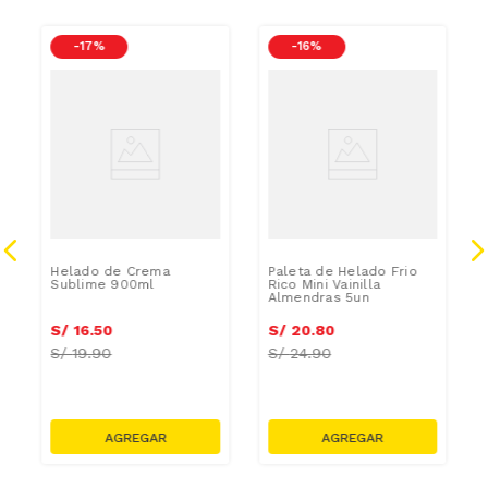
CAR
-
17 %
-
16 %
AZUCAR/GRASAS-
AZUCAR/GRAS
SAT
SAT
Helado de Crema
Paleta de Helado Frio
Sublime 900ml
Rico Mini Vainilla
Almendras 5un
S/
16
.
50
S/
20
.
80
S/
19.90
S/
24.90