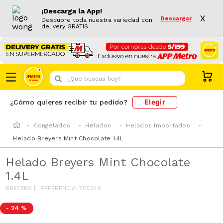
¡Descarga la App!
X
Descargar
Descubre toda nuestra variedad con
delivery GRATIS
¿Que buscas hoy?
Elegir
¿Cómo quieres recibir tu pedido?
Congelados
Helados
Helados Importados
Helado Breyers Mint Chocolate 1.4L
Helado Breyers Mint Chocolate
1.4L
BREYERS
REFERENCIA
:
765249
-
24 %