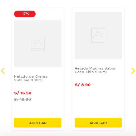
-
17 %
AZUCAR
/GRASAS-
AZUCAR/GRASAS-
SAT
Helado Máxima Sabor
Coco Chip 930ml
Helado de Crema
Sublime 900ml
S/
8
.
90
S/
16
.
50
S/
19.90