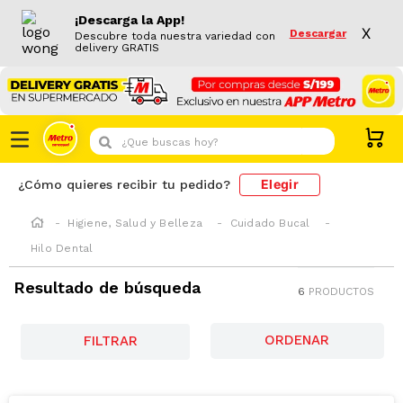
¡Descarga la App!
X
Descargar
Descubre toda nuestra variedad con
delivery GRATIS
¿Que buscas hoy?
Elegir
¿Cómo quieres recibir tu pedido?
Higiene, Salud y Belleza
Cuidado Bucal
Hilo Dental
Resultado de búsqueda
6
PRODUCTOS
FILTRAR