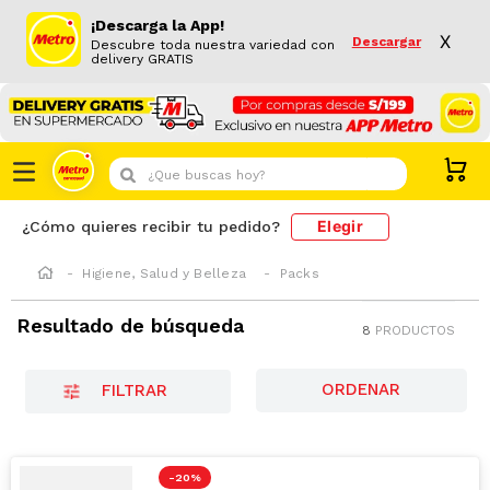
¡Descarga la App!
X
Descargar
Descubre toda nuestra variedad con
delivery GRATIS
¿Que buscas hoy?
Elegir
¿Cómo quieres recibir tu pedido?
Higiene, Salud y Belleza
Packs
Resultado de búsqueda
8
PRODUCTOS
FILTRAR
-
20 %