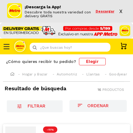
¡Descarga la App!
X
Descargar
Descubre toda nuestra variedad con
delivery GRATIS
¿Que buscas hoy?
Elegir
¿Cómo quieres recibir tu pedido?
Hogar y Bazar
Automotriz
Llantas
Goodyear
Resultado de búsqueda
16
PRODUCTOS
FILTRAR
-
11 %