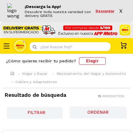
¡Descarga la App!
X
Descargar
Descubre toda nuestra variedad con
delivery GRATIS
¿Que buscas hoy?
Elegir
¿Cómo quieres recibir tu pedido?
Hogar y Bazar
Mejoramiento del Hogar y Automotriz
Cables y Adaptadores
Resultado de búsqueda
15
PRODUCTOS
FILTRAR