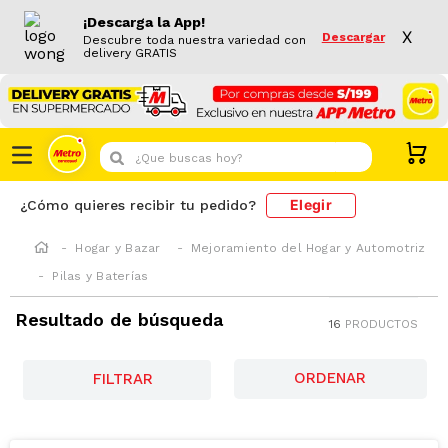
¡Descarga la App!
X
Descargar
Descubre toda nuestra variedad con
delivery GRATIS
¿Que buscas hoy?
Elegir
¿Cómo quieres recibir tu pedido?
Hogar y Bazar
Mejoramiento del Hogar y Automotriz
Pilas y Baterías
Resultado de búsqueda
16
PRODUCTOS
FILTRAR