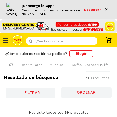
¡Descarga la App!
X
Descargar
Descubre toda nuestra variedad con
delivery GRATIS
¿Que buscas hoy?
Elegir
¿Cómo quieres recibir tu pedido?
Hogar y Bazar
Muebles
Sofás, Futones y Puffs
Resultado de búsqueda
59
PRODUCTOS
FILTRAR
-
45 %