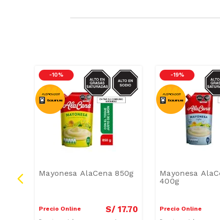
RASAS-
SODIO/GRASAS-
SOD
-
10 %
-
19 %
SAT
 El
Mayonesa AlaCena 850g
Mayonesa AlaC
400g
2
.
50
S/
17
.
70
Precio Online
Precio Online