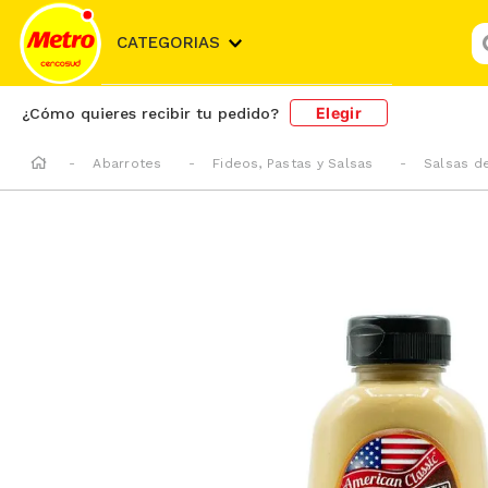
¿
CATEGORIAS
Elegir
¿Cómo quieres recibir tu pedido?
Abarrotes
Fideos, Pastas y Salsas
Salsas d