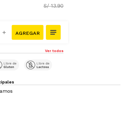
S/
13
.
90
＋
Ver todos
cipales
ramos