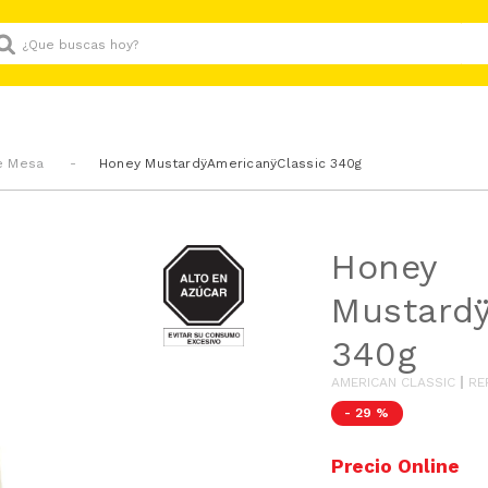
Que buscas hoy?
e Mesa
Honey MustardÿAmericanÿClassic 340g
AZUCAR
Honey
Mustardÿ
340g
AMERICAN CLASSIC
RE
-
29 %