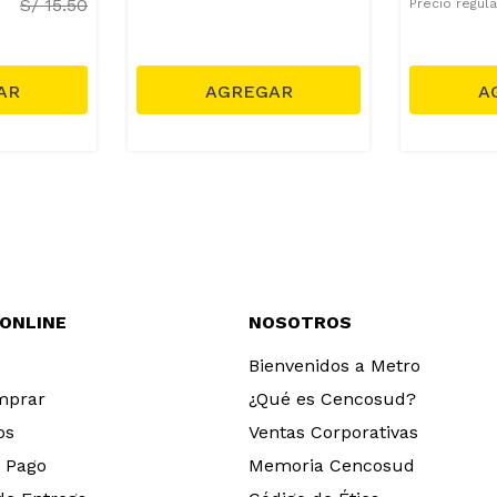
S/
15.50
Precio regul
 ONLINE
NOSOTROS
Bienvenidos a Metro
mprar
¿Qué es Cencosud?
os
Ventas Corporativas
 Pago
Memoria Cencosud