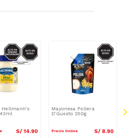
SODIO/GRASAS-
SODIO
SAT
 Hellmann's
Mayonesa Pollera
Sals
443ml
D'Gussto 250g
Mus
350
S/
14
.
90
S/
8
.
90
ne
Precio Online
Preci