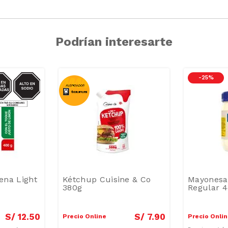
Podrían interesarte
IO/GRASAS-
-
25 %
SAT
ena Light
Kétchup Cuisine & Co
Mayonesa
380g
Regular 
S/
12
.
50
S/
7
.
90
Precio Online
Precio Onli