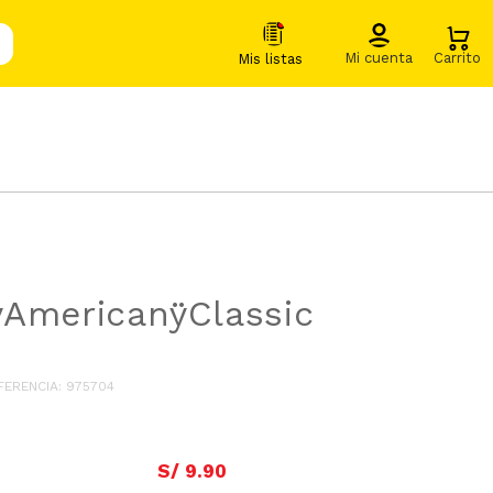
AmericanÿClassic
FERENCIA
:
975704
S/
9
.
90