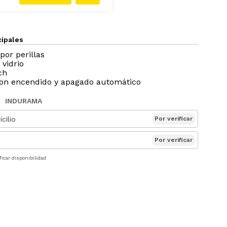
cipales
por perillas
 vidrio
ch
on encendido y apagado automático
INDURAMA
cilio
Por verificar
Por verificar
ficar disponibilidad