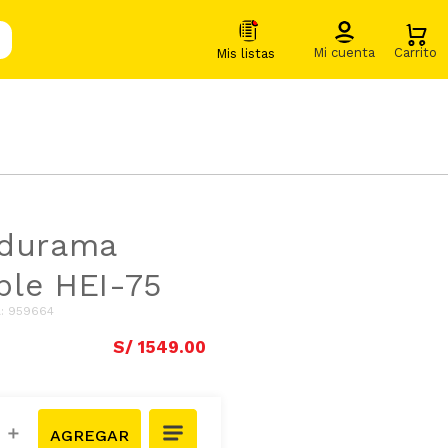
ndurama
ble HEI-75
A
:
959664
S/
1549
.
00
＋