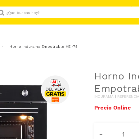
Que buscas hoy?
Horno Indurama Empotrable HEI-75
Horno I
Empotra
INDURAMA
REFERENCI
－