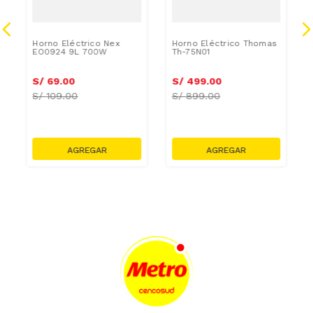
Horno Eléctrico Nex
Horno Eléctrico Thomas
EO0924 9L 700W
Th-75N01
S/
69
.
00
S/
499
.
00
S/
109.00
S/
899.00