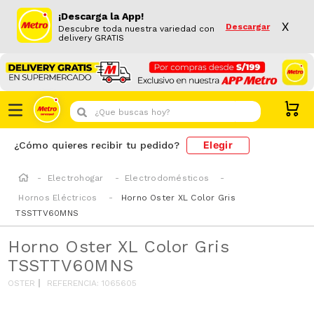
¡Descarga la App!
X
Descargar
Descubre toda nuestra variedad con
delivery GRATIS
¿Que buscas hoy?
Elegir
¿Cómo quieres recibir tu pedido?
Electrohogar
Electrodomésticos
Hornos Eléctricos
Horno Oster XL Color Gris
TSSTTV60MNS
Horno Oster XL Color Gris
TSSTTV60MNS
OSTER
REFERENCIA
:
1065605