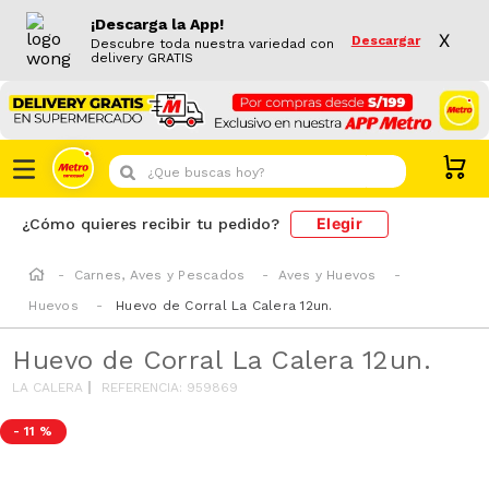
¡Descarga la App!
X
Descargar
Descubre toda nuestra variedad con
delivery GRATIS
¿Que buscas hoy?
Elegir
¿Cómo quieres recibir tu pedido?
Carnes, Aves y Pescados
Aves y Huevos
Huevos
Huevo de Corral La Calera 12un.
Huevo de Corral La Calera 12un.
LA CALERA
REFERENCIA
:
959869
-
11 %