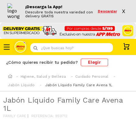
¡Descarga la App!
X
Descargar
Descubre toda nuestra variedad con
delivery GRATIS
¿Que buscas hoy?
Elegir
¿Cómo quieres recibir tu pedido?
Higiene, Salud y Belleza
Cuidado Personal
Jabón Líquido
Jabón Líquido Family Care Avena 1L
Jabón Líquido Family Care Avena
1L
FAMILY CARE
REFERENCIA
:
959712