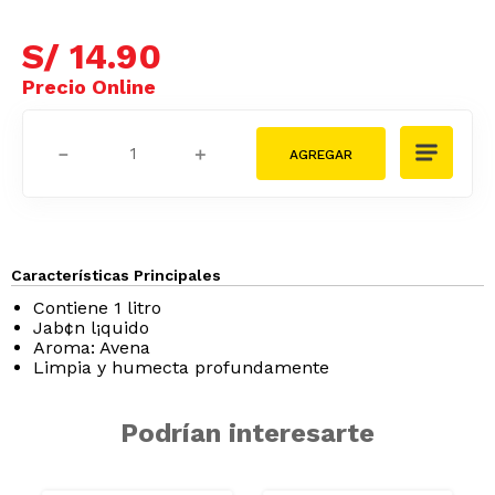
S/
14
.
90
－
＋
Características Principales
Contiene 1 litro
Jab¢n l¡quido
Aroma: Avena
Limpia y humecta profundamente
Podrían interesarte