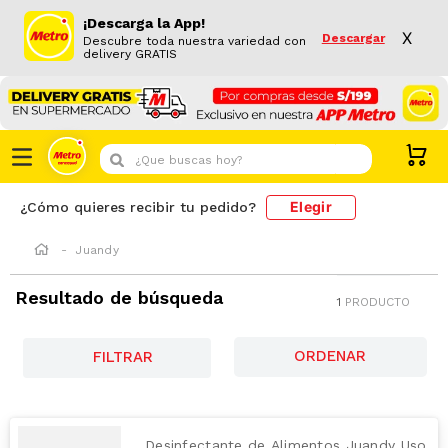
¡Descarga la App!
X
Descargar
Descubre toda nuestra variedad con
delivery GRATIS
¿Que buscas hoy?
Elegir
¿Cómo quieres recibir tu pedido?
Juandy
Resultado de búsqueda
1
PRODUCTO
FILTRAR
Desinfectante de Alimentos Juandy Uso