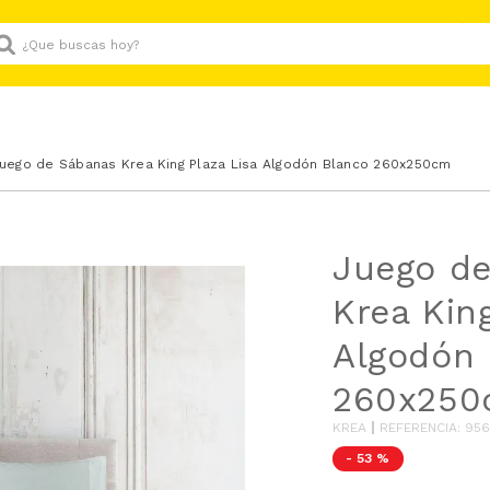
Que buscas hoy?
uego de Sábanas Krea King Plaza Lisa Algodón Blanco 260x250cm
Juego d
Krea Kin
Algodón 
260x25
KREA
REFERENCIA
:
956
-
53 %