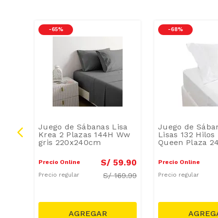
-
65 %
-
68 %
Juego de Sábanas Lisa
Juego de Sába
Krea 2 Plazas 144H Ww
Lisas 132 Hilos
dón
gris 220x240cm
Queen Plaza 
m
4
.
90
S/
59
.
90
Precio Online
Precio Online
24.99
S/
169.99
Precio regular
Precio regular