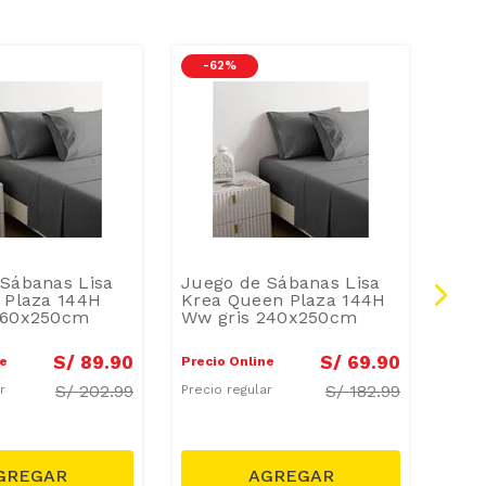
-
62 %
-
6
Sábanas Lisa
Juego de Sábanas Lisa
Jue
 Plaza 144H
Krea Queen Plaza 144H
Est
260x250cm
Ww gris 240x250cm
Plaz
Flo
S/
89
.
90
S/
69
.
90
ne
Precio Online
Preci
S/
202.99
S/
182.99
ar
Precio regular
Preci