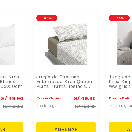
-
67 %
-
56 %
nas Krea
Juego de Sábanas
Juego de 
 Blanco
Estampada Krea Queen
Krea King
240x250cm
Plaza Trama Tostada
Ww gris 
132H Polialgodón
240x250cm
S/
49
.
90
S/
49
.
90
Precio Online
Precio Onli
S/
155.99
S/
150.99
Precio regular
Precio regul