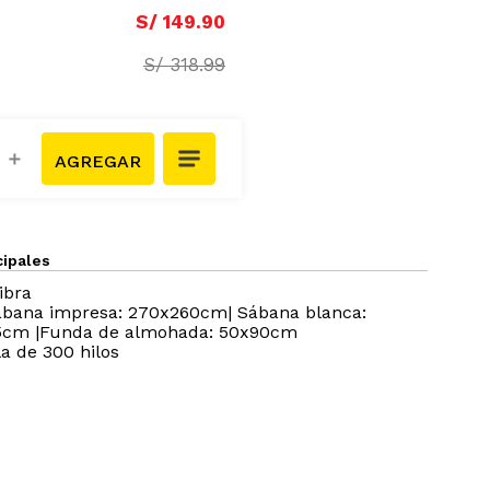
S/
149
.
90
S/
318
.
99
＋
cipales
ibra
ábana impresa: 270x260cm| Sábana blanca:
5cm |Funda de almohada: 50x90cm
la de 300 hilos