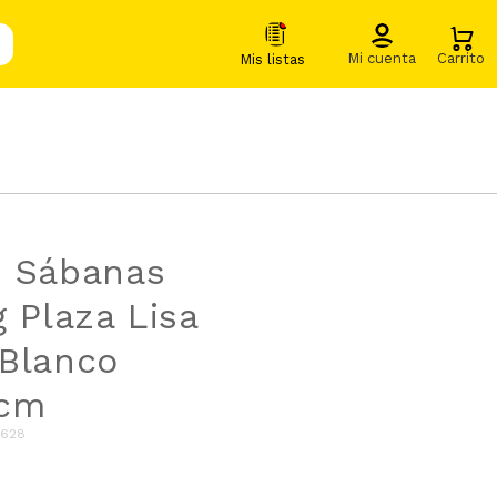
e Sábanas
g Plaza Lisa
Blanco
0cm
628