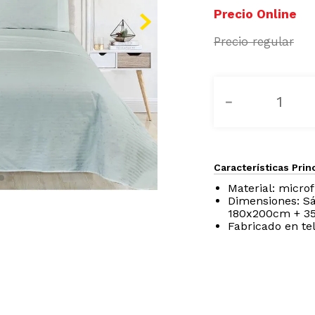
－
Características Prin
Material: microf
Dimensiones: S
180x200cm + 3
Fabricado en te