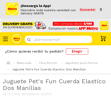
¡Descarga la App!
X
Descargar
Descubre toda nuestra variedad con
delivery GRATIS
¿Que buscas hoy?
Elegir
¿Cómo quieres recibir tu pedido?
Mascotas
Para Perros
Juguetes para Perros
Juguete Pet's Fun Cuerda Elastico Dos Manillas
Juguete Pet's Fun Cuerda Elastico
Dos Manillas
PET'S FUN
REFERENCIA
:
1033132