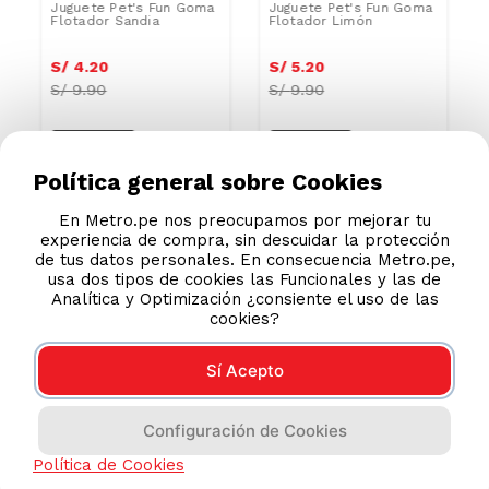
Juguete Pet's Fun Goma
Juguete Pet's Fun Goma
Flotador Sandia
Flotador Limón
S/
4
.
20
S/
5
.
20
S/
9.90
S/
9.90
Política general sobre Cookies
En Metro.pe nos preocupamos por mejorar tu
experiencia de compra, sin descuidar la protección
de tus datos personales. En consecuencia Metro.pe,
usa dos tipos de cookies las Funcionales y las de
Analítica y Optimización ¿consiente el uso de las
cookies?
Sí Acepto
Configuración de Cookies
AYUDA CALLCENTER
Política de Cookies
(511) 613-8888