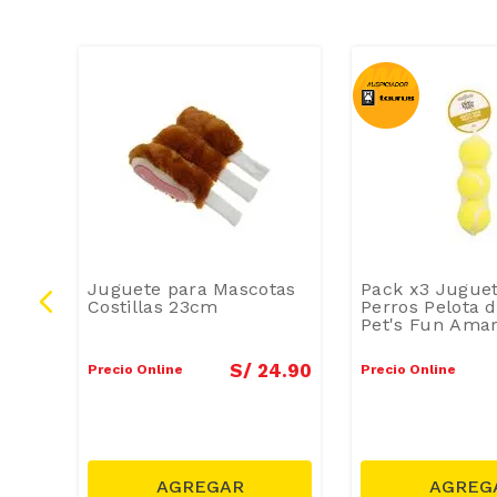
Goma
Juguete para Mascotas
Pack x3 Juguet
Costillas 23cm
Perros Pelota d
Pet's Fun Amar
8
.
00
S/
24
.
90
Precio Online
Precio Online
19.99