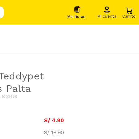
Teddypet
 Palta
:
1003466
S/
4
.
90
S/
16
.
90