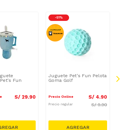
-
51 %
-
2
uguete
Juguete Pet's Fun Pelota
Jugu
Pet's Fun
Goma Golf
Hue
S/
29
.
90
S/
4
.
90
ne
Precio Online
Preci
S/
9.90
Precio regular
Preci