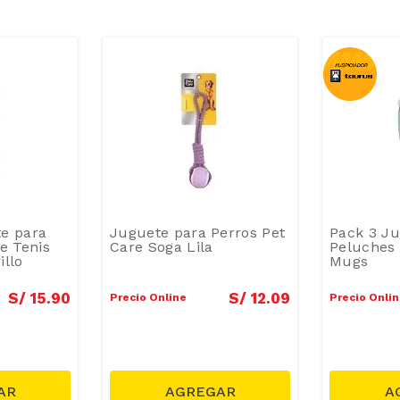
e para
Juguete para Perros Pet
Pack 3 J
e Tenis
Care Soga Lila
Peluches 
illo
Mugs
S/
15
.
90
S/
12
.
09
Precio Online
Precio Onli