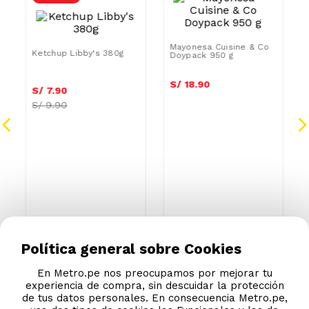
SAT
AZUCAR/SODIO
Mayonesa Cuisine & Co
Doypack 950 g
Ketchup Libby's 380g
S/
18
.
90
S/
7
.
90
S/
9.90
Política general sobre Cookies
En Metro.pe nos preocupamos por mejorar tu
experiencia de compra, sin descuidar la protección
de tus datos personales. En consecuencia Metro.pe,