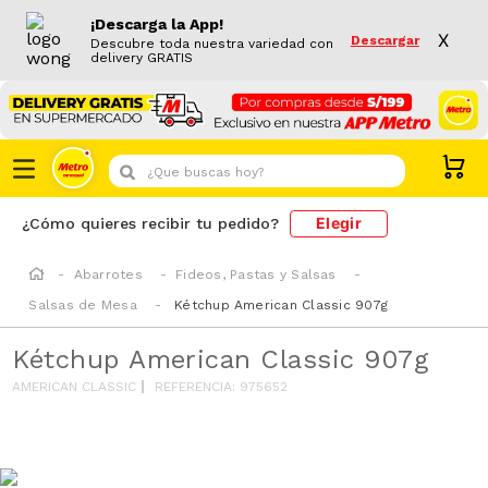
¡Descarga la App!
X
Descargar
Descubre toda nuestra variedad con
delivery GRATIS
¿Que buscas hoy?
Elegir
¿Cómo quieres recibir tu pedido?
Abarrotes
Fideos, Pastas y Salsas
Salsas de Mesa
Kétchup American Classic 907g
Kétchup American Classic 907g
AMERICAN CLASSIC
REFERENCIA
:
975652
AZUCAR/SODIO