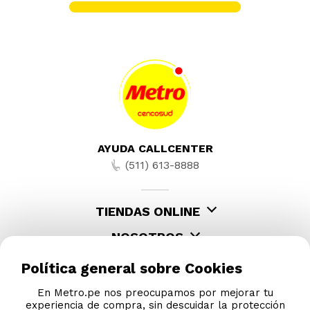
BRB SURTIDO DE PLAYA DWJ99
S/
10
.
90
S/
16.90
-
10 %
Barbie Muñeca Animalitos con Globos
S/
107
.
91
S/
119.90
Política general sobre Cookies
En Metro.pe nos preocupamos por mejorar tu
experiencia de compra, sin descuidar la protección