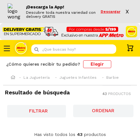
¡Descarga la App!
X
Descargar
Descubre toda nuestra variedad con
delivery GRATIS
¿Que buscas hoy?
Elegir
¿Cómo quieres recibir tu pedido?
La Juguetería
Juguetes Infantiles
Barbie
Resultado de búsqueda
43
PRODUCTOS
FILTRAR
-
36 %