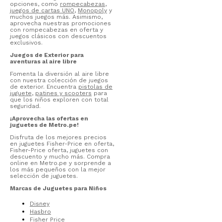
opciones, como
rompecabezas
,
juegos de cartas UNO
,
Monopoly
y
muchos juegos más. Asimismo,
aprovecha nuestras promociones
con rompecabezas en oferta y
juegos clásicos con descuentos
exclusivos.
Juegos de Exterior para
aventuras al aire libre
Fomenta la diversión al aire libre
con nuestra colección de juegos
de exterior. Encuentra
pistolas de
juguete
,
patines y scooters
para
que los niños exploren con total
seguridad.
¡Aprovecha las ofertas en
juguetes de Metro.pe!
Disfruta de los mejores precios
en juguetes Fisher-Price en oferta,
Fisher-Price oferta, juguetes con
descuento y mucho más. Compra
online en Metro.pe y sorprende a
los más pequeños con la mejor
selección de juguetes.
Marcas de Juguetes para Niños
Disney
Hasbro
Fisher Price