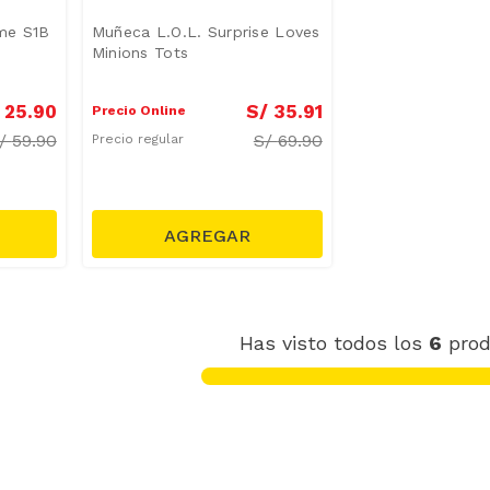
ome S1B
Muñeca L.O.L. Surprise Loves
Minions Tots
25
.
90
S/
35
.
91
Precio Online
/
59.90
S/
69.90
Precio regular
Has visto todos los
6
prod