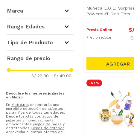
Muñecas y Accesorios
(
6
)
Muñeca L.O.L. Surpris
Marca
Powerpuff Girls Tots
Rango Edades
S
Precio Online
S
L.O.L Surprise
(
6
)
Precio regular
De 6 a 8 años
(
5
)
Tipo de Producto
Play Doh
(
49
)
Muñecas
(
6
)
Marvel
(
45
)
Barbie
(
43
)
Bonnie Pink
(
38
)
S/ 22.00
–
S/ 40.00
Paw Patrol
(
36
)
-
57 %
Pokemon
(
30
)
Descubre los mejores juguetes
Gelatti
(
30
)
en Metro
X-Shot
(
27
)
En
Metro.pe
, encontrarás una
increíble selección de
juguetes
Bluey
(
27
)
para niños
de todas las edades.
Desde los clásicos
autos de
Mostrar 100 más
juguetes
y
muñecas
, hasta
emocionantes
juegos de mesa
y
entretenidos
juegos de exterior
.
Aprovecha nuestras ofertas de