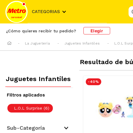
¿
CATEGORIAS
Elegir
¿Cómo quieres recibir tu pedido?
La Juguetería
Juguetes Infantiles
L.O.L Surp
Resultado de b
Juguetes Infantiles
-
40 %
L.O.L Surprise
(
6
)
Sub-Categoría