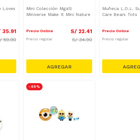
e Loves
Mini Colección Mga'S
Muñeca L.O.L. Su
Miniverse Make It Mini Nature
Care Bears Tots
/
35
.
91
S/
22
.
41
Precio Online
Precio Online
/
59.90
S/
34.90
Precio regular
Precio regular
-
49 %