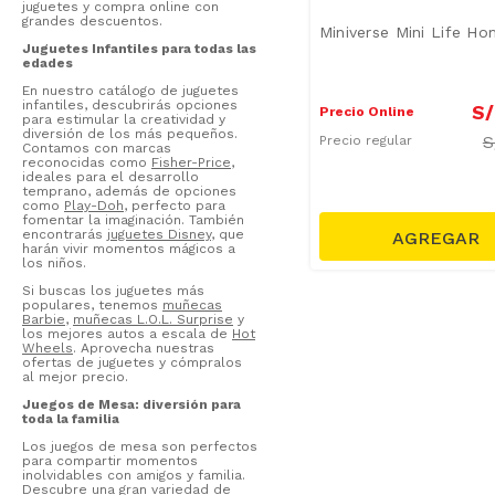
juguetes y compra online con
grandes descuentos.
Miniverse Mini Life H
Juguetes Infantiles para todas las
edades
En nuestro catálogo de juguetes
infantiles, descubrirás opciones
S/
Precio Online
para estimular la creatividad y
diversión de los más pequeños.
S
Precio regular
Contamos con marcas
reconocidas como
Fisher-Price
,
ideales para el desarrollo
temprano, además de opciones
como
Play-Doh
, perfecto para
fomentar la imaginación. También
encontrarás
juguetes Disney
, que
harán vivir momentos mágicos a
los niños.
Si buscas los juguetes más
populares, tenemos
muñecas
Barbie
,
muñecas L.O.L. Surprise
y
los mejores autos a escala de
Hot
Wheels
. Aprovecha nuestras
ofertas de juguetes y cómpralos
al mejor precio.
Juegos de Mesa: diversión para
toda la familia
Los juegos de mesa son perfectos
para compartir momentos
inolvidables con amigos y familia.
Descubre una gran variedad de