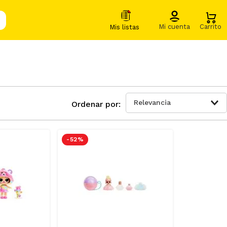
Relevancia
-
52 %