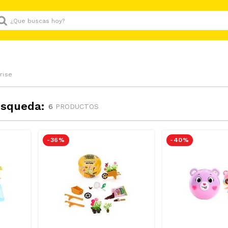
Que buscas hoy?
rise
úsqueda:
6
PRODUCTOS
-
36 %
-
40 %