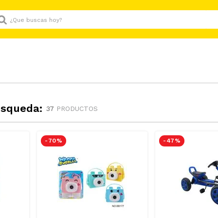
Que buscas hoy?
úsqueda:
37
PRODUCTOS
-
70 %
-
47 %