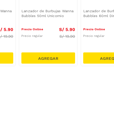
 Wanna
Lanzador de Burbujas Wanna
Lanzador de Bur
Bubbles 50ml Unicornio
Bubbles 60ml Di
/
5
.
90
S/
5
.
90
Precio Online
Precio Online
S/
19.90
S/
19.90
Precio regular
Precio regular