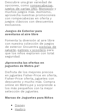
Descubre una gran variedad de
opciones, como
rompecabezas
,
juegos de cartas UNO
,
Monopoly
y
muchos juegos más. Asimismo,
aprovecha nuestras promociones
con rompecabezas en oferta y
juegos clásicos con descuentos
exclusivos.
Juegos de Exterior para
aventuras al aire libre
Fomenta la diversión al aire libre
con nuestra colección de juegos
de exterior. Encuentra
pistolas de
juguete
,
patines y scooters
para
que los niños exploren con total
seguridad.
¡Aprovecha las ofertas en
juguetes de Metro.pe!
Disfruta de los mejores precios
en juguetes Fisher-Price en oferta,
Fisher-Price oferta, juguetes con
descuento y mucho más. Compra
online en Metro.pe y sorprende a
los más pequeños con la mejor
selección de juguetes.
Marcas de Juguetes para Niños
Disney
Hasbro