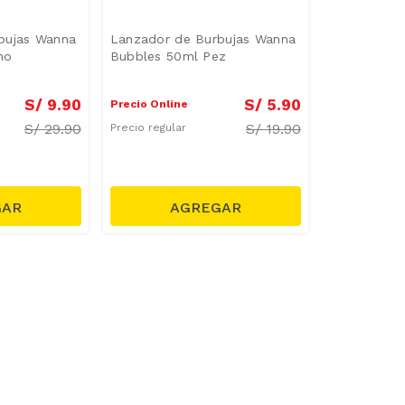
bujas Wanna
Lanzador de Burbujas Wanna
no
Bubbles 50ml Pez
S/
9
.
90
S/
5
.
90
Precio Online
S/
29.90
S/
19.90
Precio regular