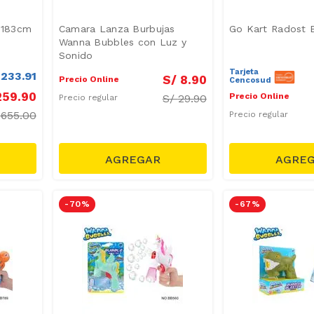
 183cm
Camara Lanza Burbujas
Go Kart Radost 
Wanna Bubbles con Luz y
Sonido
Tarjeta
233
.
91
S/
8
.
90
Precio Online
Cencosud
259
.
90
Precio Online
S/
29.90
Precio regular
/
655.00
Precio regular
-
70 %
-
67 %