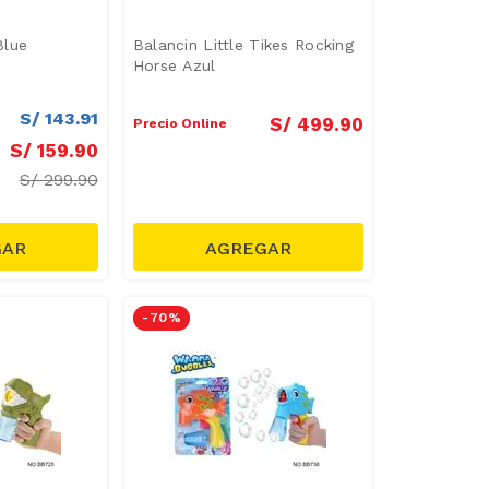
Blue
Balancin Little Tikes Rocking
Horse Azul
S/
143
.
91
S/
499
.
90
Precio Online
S/
159
.
90
S/
299.90
-
70 %