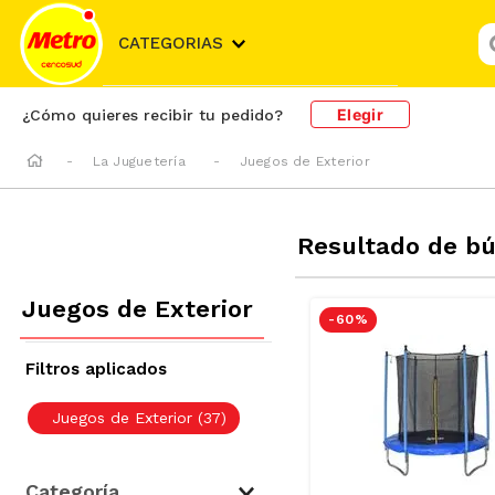
¿
CATEGORIAS
Elegir
¿Cómo quieres recibir tu pedido?
La Juguetería
Juegos de Exterior
Resultado de b
Juegos de Exterior
-
60 %
Juegos de Exterior
(
37
)
Categoría