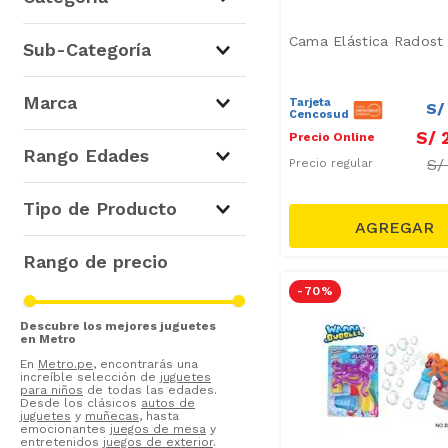
Juegos de Exterior
(
37
)
Cama Elástica Radost
Sub-Categoría
Juguetes Infantiles
(
882
)
Piscinas e Inflables
(
31
)
Marca
Juegos de Interior
(
278
)
Tarjeta
S/
Cencosud
Patines, Skates y Scooters
S/
Precio Online
Infantiles
(
5
)
Wanna Bubbles
(
23
)
Rango Edades
S
Camas Elásticas
(
1
)
Precio regular
Radost
(
5
)
Happy Valley
(
4
)
De 3 a 5 años
(
25
)
Tipo de Producto
Rave
(
2
)
De 6 a 8 años
(
1
)
Little Tikes
(
1
)
Dolu
(
1
)
-
70 %
Lanzadores de Burbujas
(
20
)
Bestway
(
1
)
S/ 1.00
–
S/ 500.00
Skates
(
2
)
Descubre los mejores juguetes
en Metro
Triciclos
(
1
)
En
Metro.pe
, encontrarás una
Tablas de Snowboard
(
1
)
increíble selección de
juguetes
para niños
de todas las edades.
Skateboard
(
1
)
Desde los clásicos
autos de
juguetes
y
muñecas
, hasta
Scooters
(
1
)
emocionantes
juegos de mesa
y
entretenidos
juegos de exterior
.