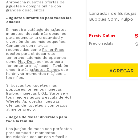
Paletas y Raquetas
(
1
)
Aprovecha nuestras ofertas de
juguetes y compra online con
Maletines
(
1
)
grandes descuentos.
Lanzador de Burbujas
Lanzadores de Dardos
(
1
)
Juguetes Infantiles para todas las
Bubbles 50ml Pulpo
edades
Juguetes Mini Hogar
(
1
)
En nuestro catálogo de juguetes
infantiles, descubrirás opciones
Mostrar 4 más
S
Precio Online
para estimular la creatividad y
diversión de los más pequeños.
Precio regular
Contamos con marcas
reconocidas como
Fisher-Price
,
ideales para el desarrollo
temprano, además de opciones
como
Play-Doh
, perfecto para
fomentar la imaginación. También
encontrarás
juguetes Disney
, que
harán vivir momentos mágicos a
los niños.
Si buscas los juguetes más
populares, tenemos
muñecas
Barbie
,
muñecas L.O.L. Surprise
y
los mejores autos a escala de
Hot
Wheels
. Aprovecha nuestras
ofertas de juguetes y cómpralos
al mejor precio.
Juegos de Mesa: diversión para
toda la familia
Los juegos de mesa son perfectos
para compartir momentos
inolvidables con amigos y familia.