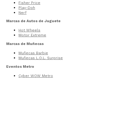
Fisher Price
Play-Doh
Nerf
Marcas de Autos de Juguete
Hot Wheels
Motor Extreme
Marcas de Muñecas
Muñecas Barbie
Muñecas L.O.L. Surprise
Eventos Metro
Cyber WOW Metro