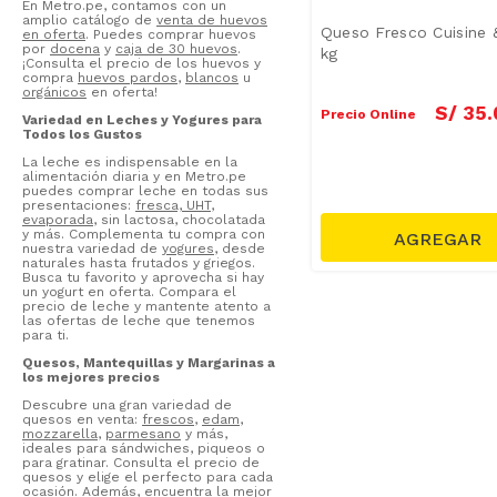
En Metro.pe, contamos con un
amplio catálogo de
venta de huevos
Queso Fresco Cuisine 
en oferta
. Puedes comprar huevos
por
docena
y
caja de 30 huevos
.
kg
¡Consulta el precio de los huevos y
compra
huevos pardos
,
blancos
u
orgánicos
en oferta!
S/
35
.
Precio Online
Variedad en Leches y Yogures para
Todos los Gustos
La leche es indispensable en la
alimentación diaria y en Metro.pe
puedes comprar leche en todas sus
presentaciones:
fresca, UHT
,
evaporada
, sin lactosa, chocolatada
y más. Complementa tu compra con
nuestra variedad de
yogures
, desde
naturales hasta frutados y griegos.
Busca tu favorito y aprovecha si hay
un yogurt en oferta. Compara el
precio de leche y mantente atento a
las ofertas de leche que tenemos
para ti.
Quesos, Mantequillas y Margarinas a
los mejores precios
Descubre una gran variedad de
quesos en venta:
frescos
,
edam
,
mozzarella
,
parmesano
y más,
ideales para sándwiches, piqueos o
para gratinar. Consulta el precio de
quesos y elige el perfecto para cada
ocasión. Además, encuentra la mejor