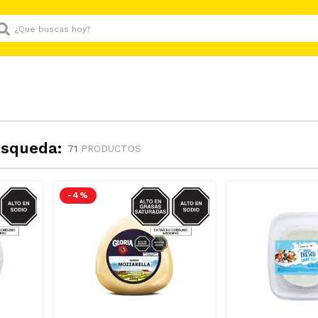
Que buscas hoy?
úsqueda:
71
PRODUCTOS
GRASAS-
SODIO/GRASAS-
-
4 %
AT
SAT