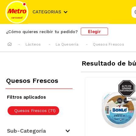
¿
CATEGORIAS
Elegir
¿Cómo quieres recibir tu pedido?
Lácteos
La Quesería
Quesos Frescos
Resultado de b
Quesos Frescos
SODIO/
S
Quesos Frescos
(
71
)
Sub-Categoría