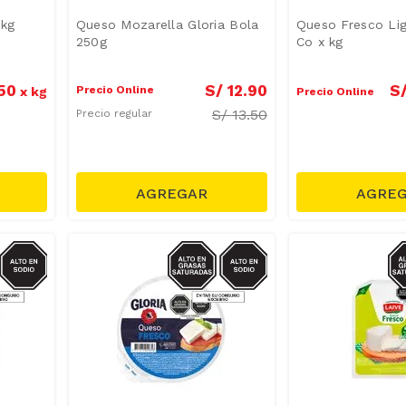
 kg
Queso Mozarella Gloria Bola
Queso Fresco Lig
250g
Co x kg
50
S
S/
12
.
90
Precio Online
x
kg
Precio Online
S/
13.50
Precio regular
GRASAS-
SODIO/GRASAS-
S
AT
SAT