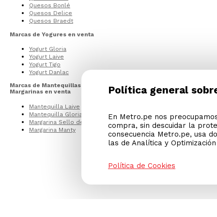
Quesos Bonlé
Quesos Delice
Quesos Braedt
Marcas de Yogures en venta
Yogurt Gloria
Yogurt Laive
Yogurt Tigo
Yogurt Danlac
Marcas de Mantequillas y
Política general sobr
Margarinas en venta
Mantequilla Laive
Mantequilla Gloria
En Metro.pe nos preocupamos 
Margarina Sello de Oro
compra, sin descuidar la prot
Margarina Manty
consecuencia Metro.pe, usa do
las de Analítica y Optimizació
Política de Cookies