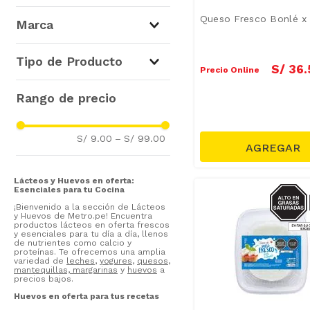
Quesos Frescos
(
71
)
Queso Fresco Bonlé x
Marca
Quesos Semiblandos
(
91
)
Tipo de Producto
Quesos Blandos y Cremosos
S/
36
.
Precio Online
(
64
)
Duman
(
11
)
Queso Mozzarella
(
21
)
Quesos Regionales
(
40
)
Laive
(
10
)
Queso Fresco
(
21
)
Quesos Duros y Semiduros
Cuisine & Co
(
9
)
(
38
)
Queso Cottage - Ricotta
(
4
)
S/ 9.00
–
S/ 99.00
Gloria
(
8
)
Tablas de Quesos
(
12
)
Queso Mozzarella Fresca
(
1
)
Delice
(
5
)
Braedt
(
5
)
Lácteos y Huevos en oferta:
SODIO/
Esenciales para tu Cocina
Plusa
(
3
)
S
¡Bienvenido a la sección de Lácteos
Oquendo
(
3
)
y Huevos de Metro.pe! Encuentra
productos lácteos en oferta frescos
Piamonte
(
2
)
y esenciales para tu día a día, llenos
de nutrientes como calcio y
Delichizz
(
2
)
proteínas. Te ofrecemos una amplia
variedad de
leches
,
yogures
,
quesos
,
Mostrar 11 más
mantequillas, margarinas
y
huevos
a
precios bajos.
Huevos en oferta para tus recetas