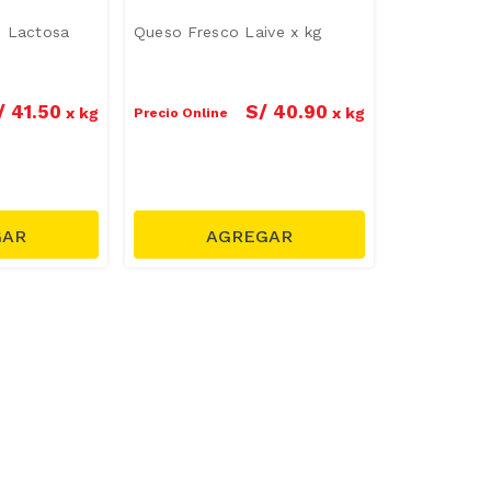
n Lactosa
Queso Fresco Laive x kg
/
41
.
50
S/
40
.
90
x
kg
x
kg
Precio Online