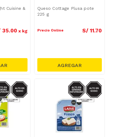
ht Cuisine &
Queso Cottage Plusa pote
225 g
/
35
.
00
S/
11
.
70
Precio Online
x
kg
ODIO/GRASAS-
SODIO/GRASAS-
SAT
SAT