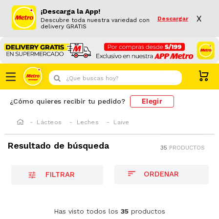
¡Descarga la App!
X
Descargar
Descubre toda nuestra variedad con
delivery GRATIS
¿Que buscas hoy?
Elegir
¿Cómo quieres recibir tu pedido?
Lácteos
Leches
Laive
Resultado de búsqueda
35
PRODUCTOS
FILTRAR
-
9 %