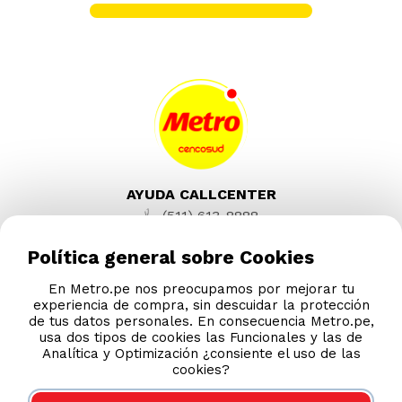
Sixpack Leche para Diluir Laive Sin
Lactosa Botella 390g
S/
22
.
70
S/
24.95
-
8 %
Sixpack Leche Light Laive Sin Lactosa
Botella 390g
Política general sobre Cookies
S/
23
.
90
En Metro.pe nos preocupamos por mejorar tu
S/
25.90
experiencia de compra, sin descuidar la protección
de tus datos personales. En consecuencia Metro.pe,
usa dos tipos de cookies las Funcionales y las de
Analítica y Optimización ¿consiente el uso de las
cookies?