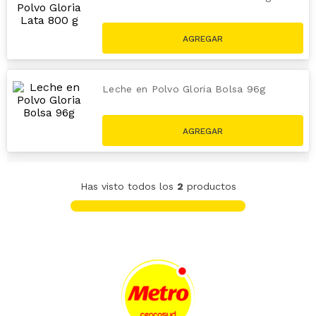
S/
40
.
38
S/
42
.
50
Leche en Polvo Gloria Bolsa 96g
S/
5
.
42
S/
5
.
70
Has visto todos los
2
productos