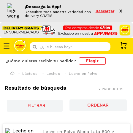
¡Descarga la App!
X
Descargar
Descubre toda nuestra variedad con
delivery GRATIS
¿Que buscas hoy?
Elegir
¿Cómo quieres recibir tu pedido?
Lácteos
Leches
Leche en Polvo
Resultado de búsqueda
2
PRODUCTOS
FILTRAR
Leche en Polvo Gloria Lata 800 g