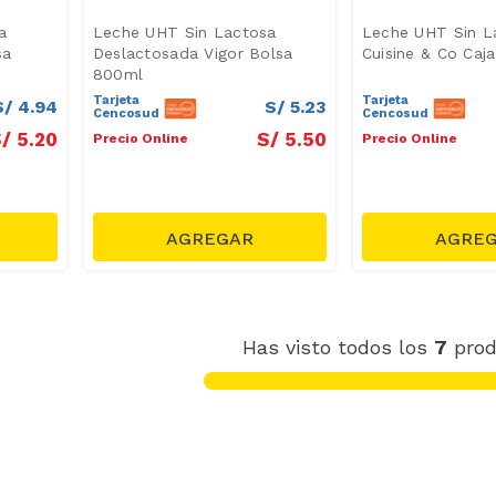
a
Leche UHT Sin Lactosa
Leche UHT Sin L
sa
Deslactosada Vigor Bolsa
Cuisine & Co Caja
800ml
Tarjeta
Tarjeta
S/
4
.
94
S/
5
.
23
Cencosud
Cencosud
/
5
.
20
S/
5
.
50
Precio Online
Precio Online
Has visto todos los
7
prod