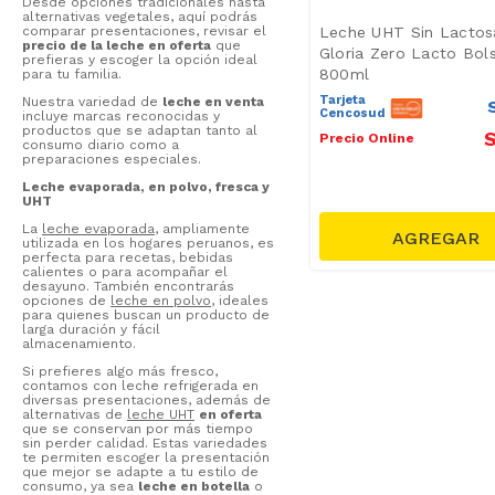
Desde opciones tradicionales hasta
Leche Descremada
(
3
)
alternativas vegetales, aquí podrás
Leche UHT Sin Lactos
comparar presentaciones, revisar el
Bebida de Avena
(
2
)
precio de la leche en oferta
que
Gloria Zero Lacto Bol
prefieras y escoger la opción ideal
Yogurt Bebible
(
1
)
800ml
para tu familia.
Postres Lácteos
(
1
)
Tarjeta
Nuestra variedad de
leche en venta
Cencosud
incluye marcas reconocidas y
productos que se adaptan tanto al
S
Precio Online
consumo diario como a
preparaciones especiales.
Leche evaporada, en polvo, fresca y
UHT
La
leche evaporada
, ampliamente
utilizada en los hogares peruanos, es
perfecta para recetas, bebidas
calientes o para acompañar el
desayuno. También encontrarás
opciones de
leche en polvo
, ideales
para quienes buscan un producto de
larga duración y fácil
almacenamiento.
Si prefieres algo más fresco,
contamos con leche refrigerada en
diversas presentaciones, además de
alternativas de
leche UHT
en oferta
que se conservan por más tiempo
sin perder calidad. Estas variedades
te permiten escoger la presentación
que mejor se adapte a tu estilo de
consumo, ya sea
leche en botella
o