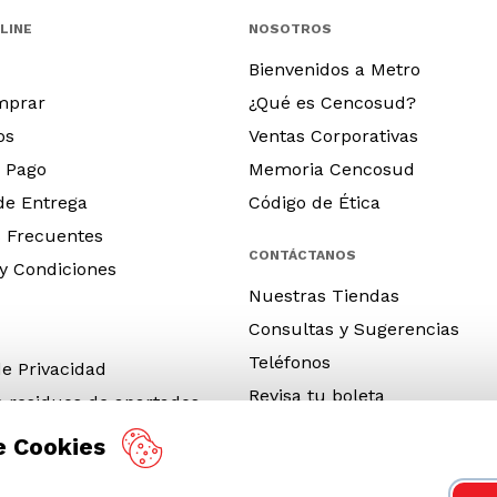
LINE
NOSOTROS
Bienvenidos a Metro
mprar
¿Qué es Cencosud?
os
Ventas Corporativas
 Pago
Memoria Cencosud
 de Entrega
Código de Ética
 Frecuentes
CONTÁCTANOS
y Condiciones
Nuestras Tiendas
Consultas y Sugerencias
Teléfonos
de Privacidad
Revisa tu boleta
e residuos de apartados
 y electrónicos (RAEE)
e Cookies
e Neumáticos Fuera de Uso