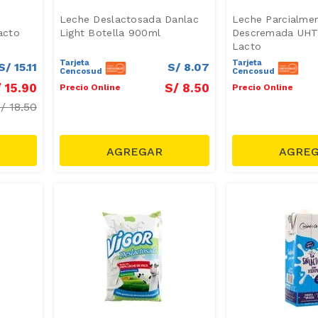
n
Leche Deslactosada Danlac
Leche Parcialme
acto
Light Botella 900ml
Descremada UHT 
Lacto
Tarjeta
Tarjeta
S/
15
.
11
S/
8
.
07
Cencosud
Cencosud
/
15
.
90
S/
8
.
50
Precio Online
Precio Online
S/
18.50