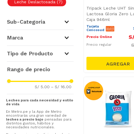
Leche Deslactosada
(
7
)
Tripack Leche UHT Si
Lactosa Gloria Zero L
Caja 946ml
Sub-Categoría
Tarjeta
Cencosud
Leches Frescas y UHT
(
7
)
S
Marca
Precio Online
Leches Evaporadas, en
Precio regular
Gloria
(
4
)
polvo y Mezclas Lácteas
(
4
)
Tipo de Producto
Vigor
(
1
)
Danlac
(
1
)
Cuisine & Co
(
1
)
Leche Deslactosada
(
7
)
S/ 5.00
–
S/ 16.00
Leche Entera
(
10
)
Bebida Nutricional
(
9
)
Leches para cada necesidad y estilo
de vida
Leche Semidescremada
(
6
)
En Metro.pe y la App de Metro
Leche parcialmente
encontrarás una gran variedad de
leches a precio bajo
pensadas para
descremada
(
6
)
distintos gustos, hábitos y
necesidades nutricionales.
Tipo de Producto
(
5
)