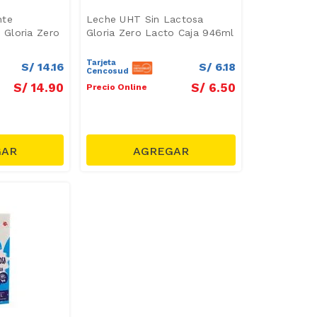
nte
Leche UHT Sin Lactosa
Gloria Zero
Gloria Zero Lacto Caja 946ml
Tarjeta
S/
14
.
16
S/
6
.
18
Cencosud
S/
14
.
90
S/
6
.
50
Precio Online