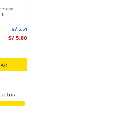
actosa
 1L
S/
5
.
51
S/
5
.
80
uctos