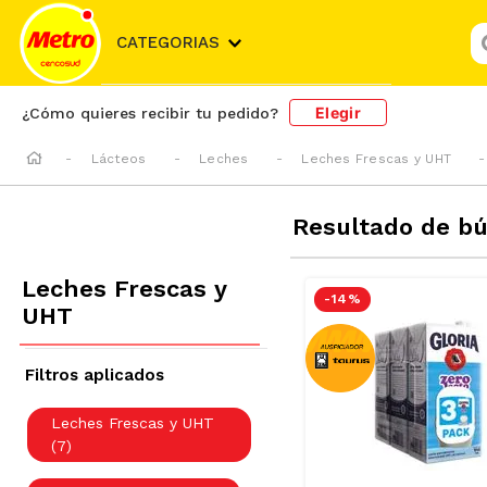
¿
CATEGORIAS
Elegir
¿Cómo quieres recibir tu pedido?
Lácteos
Leches
Leches Frescas y UHT
Resultado de b
Leches Frescas y
-
14 %
UHT
Leches Frescas y UHT
(
7
)