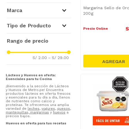
Margarinas
(
16
)
Margarina Sello de Or
Marca
200g
Mantequillas
(
19
)
Dorina
(
5
)
Tipo de Producto
S
Precio Online
Sello de Oro
(
4
)
Laive
(
3
)
Margarinas
(
14
)
Manty
(
2
)
La Preferida
(
1
)
S/ 2.00
–
S/ 29.00
La Danesa
(
1
)
Lácteos y Huevos en oferta:
SODIO/
Esenciales para tu Cocina
S
¡Bienvenido a la sección de Lácteos
y Huevos de Metro.pe! Encuentra
productos lácteos en oferta frescos
y esenciales para tu día a día, llenos
de nutrientes como calcio y
proteínas. Te ofrecemos una amplia
variedad de
leches
,
yogures
,
quesos
,
mantequillas, margarinas
y
huevos
a
precios bajos.
Huevos en oferta para tus recetas