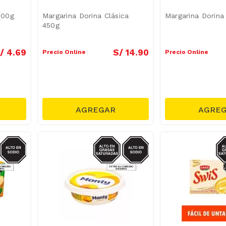
200g
Margarina Dorina Clásica
Margarina Dorina
450g
/
4
.
69
S/
14
.
90
Precio Online
Precio Online
GRASAS-
SODIO/GRASAS-
S
AT
SAT