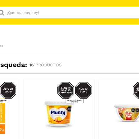
Que buscas hoy?
as
úsqueda:
16
PRODUCTOS
GRASAS-
SODIO/GRASAS-
S
AT
SAT