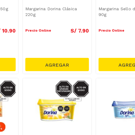
450g
Margarina Dorina Clásica
Margarina Sello 
220g
90g
/
10
.
90
S/
7
.
90
Precio Online
Precio Online
GRASAS-
SODIO/GRASAS-
AT
SAT