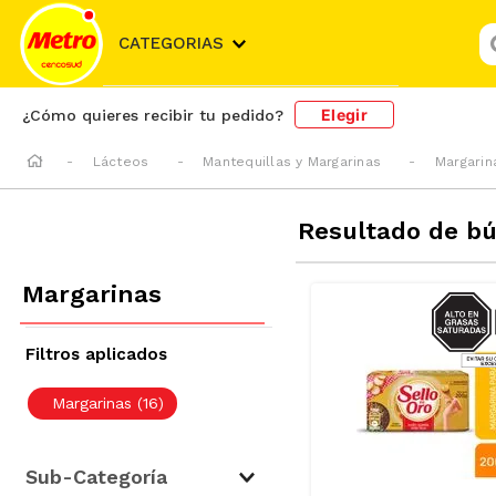
¿
CATEGORIAS
Elegir
¿Cómo quieres recibir tu pedido?
Lácteos
Mantequillas y Margarinas
Margarin
Resultado de b
Margarinas
SODIO/
S
Margarinas
(
16
)
Sub-Categoría