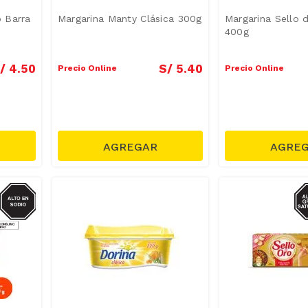
o Barra
Margarina Manty Clásica 300g
Margarina Sello 
400g
/
4
.
50
S/
5
.
40
Precio Online
Precio Online
GRASAS-
S
AT