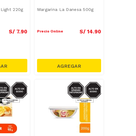
 Light 220g
Margarina La Danesa 500g
S/
7
.
90
S/
14
.
90
Precio Online
ODIO/GRASAS-
SODIO/GRASAS-
SAT
SAT