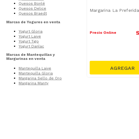
Quesos Bonlé
Quesos Delice
Margarina La Preferid
Quesos Braedt
Marcas de Yogures en venta
Yogurt Gloria
S
Precio Online
Yogurt Laive
Yogurt Tigo
Yogurt Danlac
Marcas de Mantequillas y
Margarinas en venta
Mantequilla Laive
Mantequilla Gloria
Margarina Sello de Oro
Margarina Manty