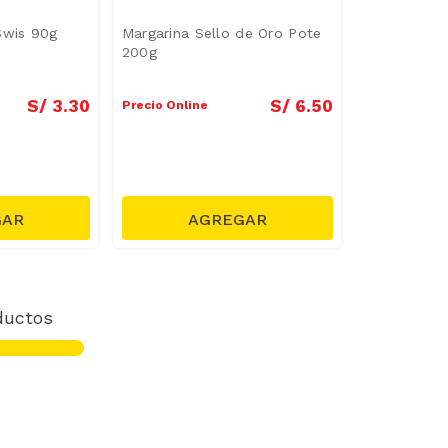
Swis 90g
Margarina Sello de Oro Pote
200g
S/
3
.
30
S/
6
.
50
Precio Online
ductos