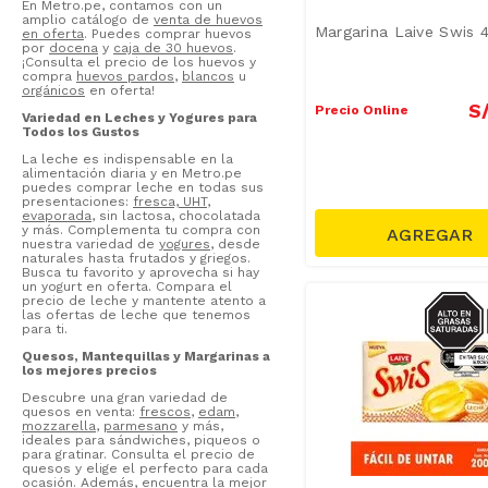
En Metro.pe, contamos con un
amplio catálogo de
venta de huevos
Margarina Laive Swis 
en oferta
. Puedes comprar huevos
por
docena
y
caja de 30 huevos
.
¡Consulta el precio de los huevos y
compra
huevos pardos
,
blancos
u
orgánicos
en oferta!
S
Precio Online
Variedad en Leches y Yogures para
Todos los Gustos
La leche es indispensable en la
alimentación diaria y en Metro.pe
puedes comprar leche en todas sus
presentaciones:
fresca, UHT
,
evaporada
, sin lactosa, chocolatada
y más. Complementa tu compra con
nuestra variedad de
yogures
, desde
naturales hasta frutados y griegos.
Busca tu favorito y aprovecha si hay
un yogurt en oferta. Compara el
SODIO/
precio de leche y mantente atento a
S
las ofertas de leche que tenemos
para ti.
Quesos, Mantequillas y Margarinas a
los mejores precios
Descubre una gran variedad de
quesos en venta:
frescos
,
edam
,
mozzarella
,
parmesano
y más,
ideales para sándwiches, piqueos o
para gratinar. Consulta el precio de
quesos y elige el perfecto para cada
ocasión. Además, encuentra la mejor