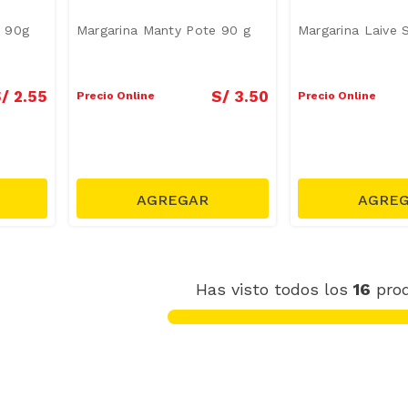
a 90g
Margarina Manty Pote 90 g
Margarina Laive 
/
2
.
55
S/
3
.
50
Precio Online
Precio Online
Has visto todos los
16
pro