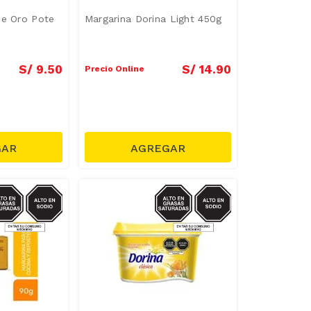
de Oro Pote
Margarina Dorina Light 450g
S/
9
.
50
S/
14
.
90
Precio Online
ODIO/GRASAS-
SODIO/GRASAS-
SAT
SAT