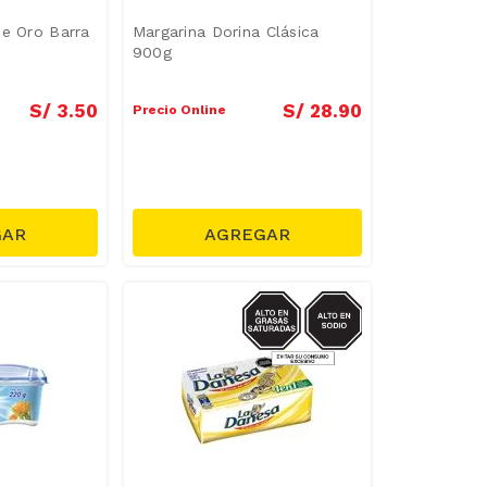
de Oro Barra
Margarina Dorina Clásica
900g
S/
3
.
50
S/
28
.
90
Precio Online
SODIO/GRASAS-
SAT