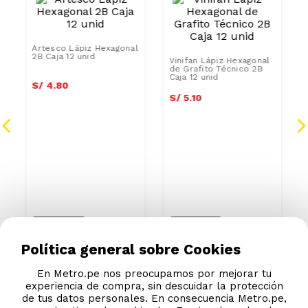
r
Artesco Lápiz Hexagonal
Vinifan Lápiz Hexagonal
2B Caja 12 unid
de Grafito Técnico 2B
Caja 12 unid
S/
4
.
80
S/
5
.
10
Política general sobre Cookies
En Metro.pe nos preocupamos por mejorar tu
experiencia de compra, sin descuidar la protección
de tus datos personales. En consecuencia Metro.pe,