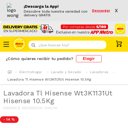
¡Descarga la App!
X
Descargar
Descubre toda nuestra variedad con
delivery GRATIS
¿Que buscas hoy?
Elegir
¿Cómo quieres recibir tu pedido?
Electrohogar
Lavado y Secado
Lavadoras
Lavadora Tl Hisense Wt3K1131Ut Hisense 10.5Kg
Lavadora Tl Hisense Wt3K1131Ut
Hisense 10.5Kg
HISENSE
REFERENCIA
:
1065781
-
14 %