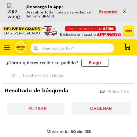
¡Descarga la App!
X
Descargar
Descubre toda nuestra variedad con
delivery GRATIS
¿Que buscas hoy?
Elegir
¿Cómo quieres recibir tu pedido?
lavadoras de 21 kilos
Resultado de búsqueda
138
PRODUCTOS
FILTRAR
-
22 %