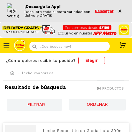
¡Descarga la App!
X
Descargar
Descubre toda nuestra variedad con
delivery GRATIS
¿Que buscas hoy?
Elegir
¿Cómo quieres recibir tu pedido?
leche evaporada
Resultado de búsqueda
64
PRODUCTOS
FILTRAR
Leche Reconstituida Gloria Lata 390g