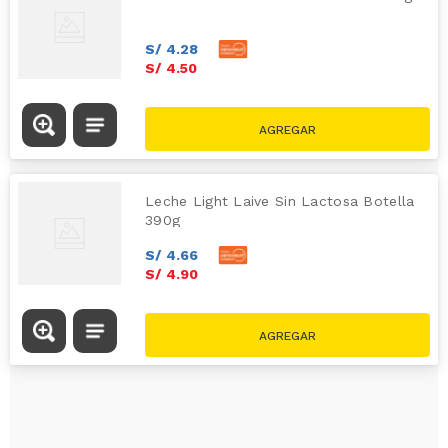
S/
4
.
28
S/
4
.
50
Leche Light Laive Sin Lactosa Botella
390g
S/
4
.
66
S/
4
.
90