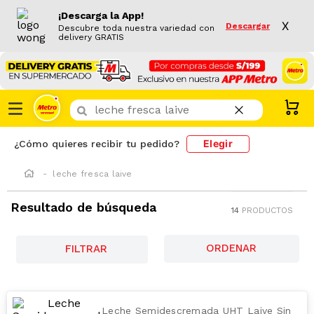
¡Descarga la App!
X
Descargar
Descubre toda nuestra variedad con
delivery GRATIS
¿Que buscas hoy?
Elegir
¿Cómo quieres recibir tu pedido?
leche fresca laive
Resultado de búsqueda
14
PRODUCTOS
FILTRAR
Leche Semidescremada UHT Laive Sin