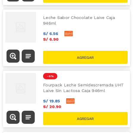
Leche Sabor Chocolate Laive Caja
946ml
S/
6
.
56
S/
6
.
90
-
9 %
Fourpack Leche Semidescremada UHT
Laive Sin Lactosa Caja 946ml
S/
19
.
85
S/
20
.
90
S/
22.90