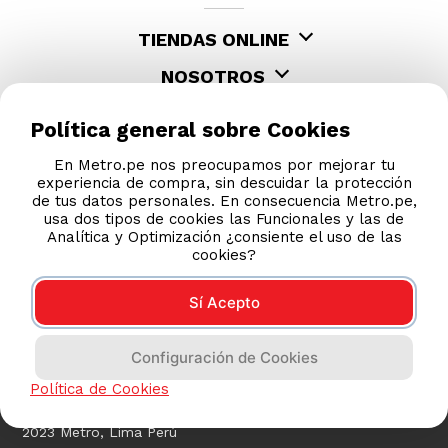
TIENDAS ONLINE
NOSOTROS
CONTÁCTANOS
Política general sobre Cookies
En Metro.pe nos preocupamos por mejorar tu
experiencia de compra, sin descuidar la protección
de tus datos personales. En consecuencia Metro.pe,
usa dos tipos de cookies las Funcionales y las de
Analítica y Optimización ¿consiente el uso de las
cookies?
Sí Acepto
COMPRAS 100% SEGURAS
Configuración de Cookies
Esta tienda usa Niubiz para realizar transacciones
electrónicas.
Política de Cookies
2023 Metro, Lima Perú