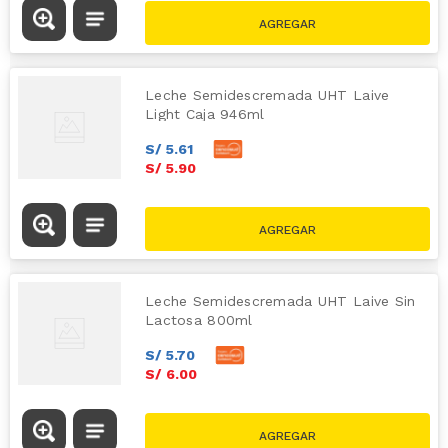
Leche Semidescremada UHT Laive
Light Caja 946ml
S/
5
.
61
S/
5
.
90
Leche Semidescremada UHT Laive Sin
Lactosa 800ml
S/
5
.
70
S/
6
.
00