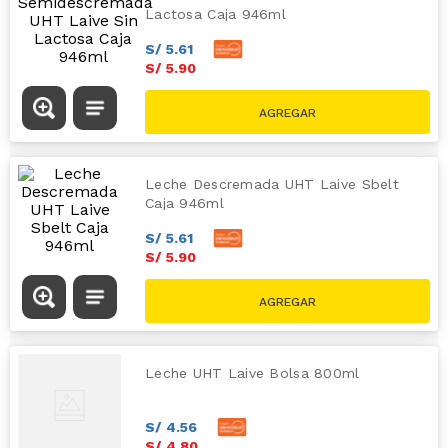
Lactosa Caja 946ml
S/
5
.
61
S/
5
.
90
Leche Descremada UHT Laive Sbelt
Caja 946ml
S/
5
.
61
S/
5
.
90
Leche UHT Laive Bolsa 800ml
S/
4
.
56
S/
4
.
80