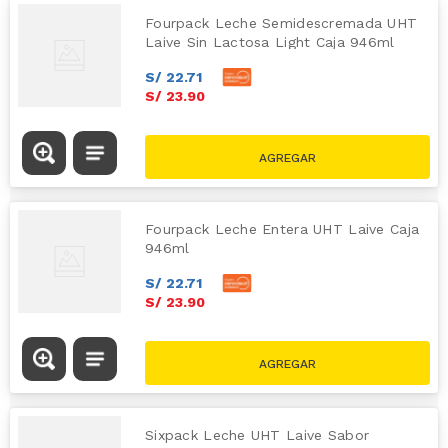
Fourpack Leche Semidescremada UHT
Laive Sin Lactosa Light Caja 946ml
S/
22
.
71
S/
23
.
90
Fourpack Leche Entera UHT Laive Caja
946ml
S/
22
.
71
S/
23
.
90
Sixpack Leche UHT Laive Sabor