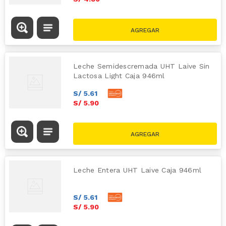
Leche Semidescremada UHT Laive Sin
Lactosa Light Caja 946ml
S/
5
.
61
S/
5
.
90
Leche Entera UHT Laive Caja 946ml
S/
5
.
61
S/
5
.
90