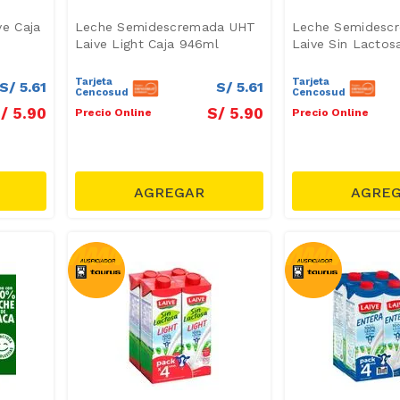
e Caja
Leche Semidescremada UHT
Leche Semidesc
Laive Light Caja 946ml
Laive Sin Lacto
Tarjeta
Tarjeta
S/
5
.
61
S/
5
.
61
Cencosud
Cencosud
/
5
.
90
S/
5
.
90
Precio Online
Precio Online