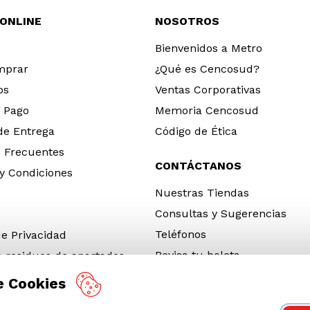
 ONLINE
NOSOTROS
Bienvenidos a Metro
mprar
¿Qué es Cencosud?
os
Ventas Corporativas
 Pago
Memoria Cencosud
 de Entrega
Código de Ética
 Frecuentes
CONTÁCTANOS
y Condiciones
Nuestras Tiendas
Consultas y Sugerencias
Teléfonos
de Privacidad
Revisa tu boleta
e residuos de apartados
 y electrónicos (RAEE)
e Cookies
e Neumáticos Fuera de Uso