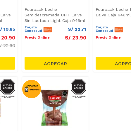
Fourpack Leche
Fourpack Leche 
Laive
Semidescremada UHT Laive
Laive Caja 946ml
ml
Sin Lactosa Light Caja 946ml
Tarjeta
Tarjeta
/
19
.
85
S/
22
.
71
Cencosud
Cencosud
20
.
90
S/
23
.
90
Precio Online
Precio Online
/
22.90
AZUCAR
AZUCAR