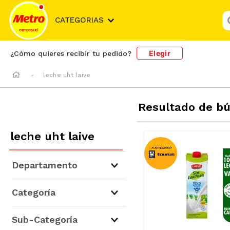
¿
CATEGORIAS
Elegir
¿Cómo quieres recibir tu pedido?
leche uht laive
Resultado de b
leche uht laive
Departamento
Lácteos
(
14
)
Categoría
Leches
(
14
)
Sub-Categoría