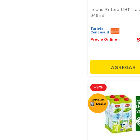
Leche Entera UHT Laiv
946ml
Tarjeta
Cencosud
S
Precio Online
-
9 %