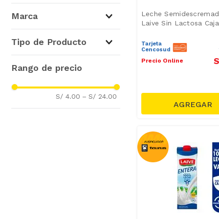
Leches Frescas y UHT
(
14
)
Leche Semidescrema
Marca
Laive Sin Lactosa Caj
Laive
(
14
)
Tipo de Producto
Tarjeta
Cencosud
S
Precio Online
Leche Semidescremada
(
6
)
Leche Entera
(
3
)
Bebida Nutricional
(
1
)
S/ 4.00
–
S/ 24.00
Leche Descremada
(
1
)
Leche Saborizada
(
1
)