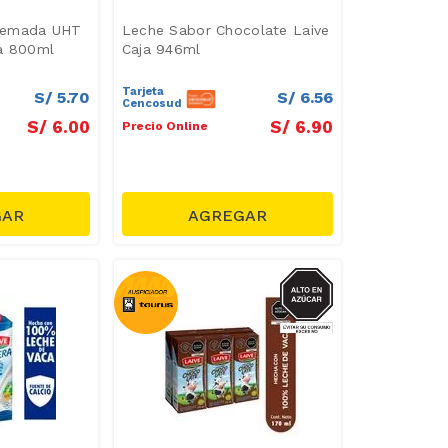
remada UHT
Leche Sabor Chocolate Laive
sa 800ml
Caja 946ml
Tarjeta
S/
5
.
70
S/
6
.
56
Cencosud
S/
6
.
00
S/
6
.
90
Precio Online
AZUCAR