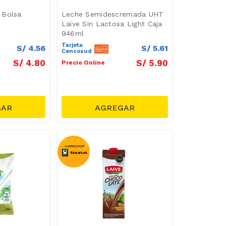
 Bolsa
Leche Semidescremada UHT
Laive Sin Lactosa Light Caja
946ml
Tarjeta
S/
4
.
56
S/
5
.
61
Cencosud
S/
4
.
80
S/
5
.
90
Precio Online