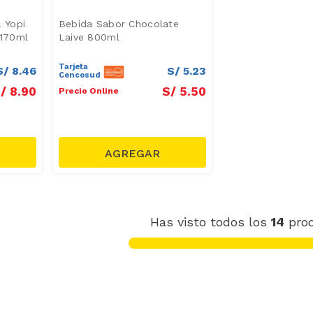
 Yopi
Bebida Sabor Chocolate
 170ml
Laive 800ml
Tarjeta
S/
8
.
46
S/
5
.
23
Cencosud
/
8
.
90
S/
5
.
50
Precio Online
Has visto todos los
14
pro