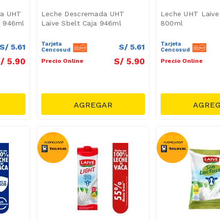
da UHT
Leche Descremada UHT
Leche UHT Laive
a 946ml
Laive Sbelt Caja 946ml
800ml
Tarjeta
Tarjeta
S/
5
.
61
S/
5
.
61
Cencosud
Cencosud
/
5
.
90
S/
5
.
90
Precio Online
Precio Online