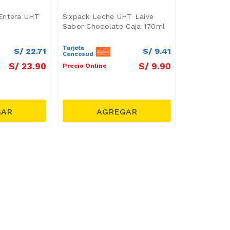
Entera UHT
Sixpack Leche UHT Laive
Sabor Chocolate Caja 170ml
Tarjeta
S/
22
.
71
S/
9
.
41
Cencosud
S/
23
.
90
S/
9
.
90
Precio Online