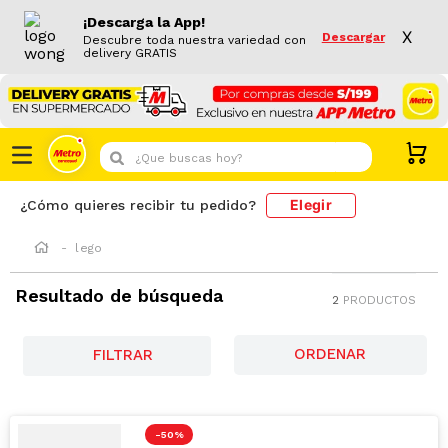
¡Descarga la App!
X
Descargar
Descubre toda nuestra variedad con
delivery GRATIS
¿Que buscas hoy?
Elegir
¿Cómo quieres recibir tu pedido?
lego
Resultado de búsqueda
2
PRODUCTOS
FILTRAR
-
50 %