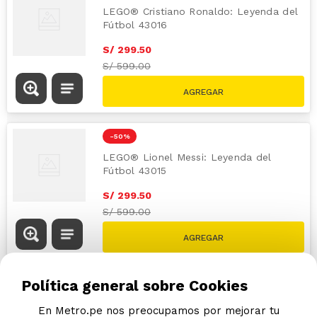
LEGO® Cristiano Ronaldo: Leyenda del
Fútbol 43016
S/
299
.
50
S/
599.00
-
50 %
LEGO® Lionel Messi: Leyenda del
Fútbol 43015
S/
299
.
50
S/
599.00
Política general sobre Cookies
Has visto todos los
2
productos
En Metro.pe nos preocupamos por mejorar tu