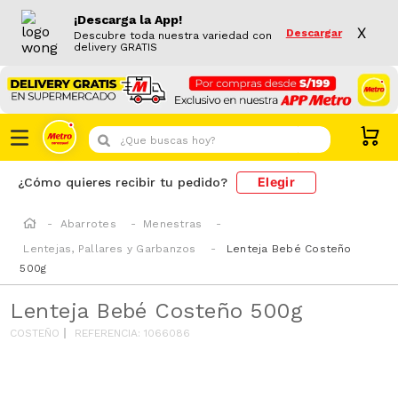
¡Descarga la App!
X
Descargar
Descubre toda nuestra variedad con
delivery GRATIS
¿Que buscas hoy?
Elegir
¿Cómo quieres recibir tu pedido?
Abarrotes
Menestras
Lentejas, Pallares y Garbanzos
Lenteja Bebé Costeño
500g
Lenteja Bebé Costeño 500g
COSTEÑO
REFERENCIA
:
1066086