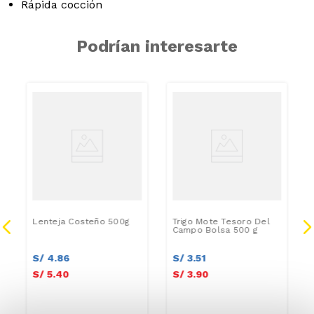
Rápida cocción
Podrían interesarte
Lenteja Costeño 500g
Trigo Mote Tesoro Del
Campo Bolsa 500 g
S/
4
.
86
S/
3
.
51
S/
5
.
40
S/
3
.
90